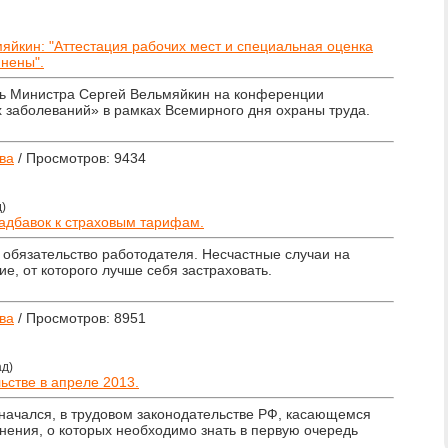
йкин: "Аттестация рабочих мест и специальная оценка
нены".
ль Министра Сергей Вельмяйкин на конференции
заболеваний» в рамках Всемирного дня охраны труда.
ва
/ Просмотров: 9434
д)
надбавок к страховым тарифам.
 обязательство работодателя. Несчастные случаи на
ие, от которого лучше себя застраховать.
ва
/ Просмотров: 8951
ад)
ьстве в апреле 2013.
 начался, в трудовом законодательстве РФ, касающемся
нения, о которых необходимо знать в первую очередь