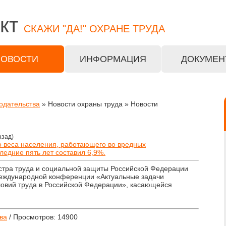
кт
СКАЖИ "ДА!" ОХРАНЕ ТРУДА
НОВОСТИ
ИНФОРМАЦИЯ
ДОКУМЕН
одательства
» Новости охраны труда » Новости
азад)
о веса населения, работающего во вредных
ледние пять лет составил 6,9%.
стра труда и социальной защиты Российской Федерации
Международной конференции «Актуальные задачи
ловий труда в Российской Федерации», касающейся
ва
/ Просмотров: 14900