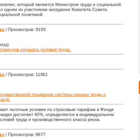
 Топилин, который является Министром труда и социальной
л одним из участником заседания Комитета Совета
циальной политикой.
ва
/ Просмотров: 9193
азад)
стимулов улучшать условия труда.
ва
/ Просмотров: 11961
государственной поддержке системы охраны труда и
дств.
вает льготные условия по страховым тарифам в Фонде
скидки достигает 40%, определяется в индивидуальном
условий труда и производственного класса риска.
ва
/ Просмотров: 8677