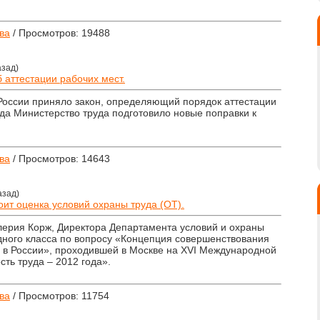
ва
/ Просмотров: 19488
азад)
 аттестации рабочих мест.
России приняло закон, определяющий порядок аттестации
ода Министерство труда подготовило новые поправки к
ва
/ Просмотров: 14643
азад)
оит оценка условий охраны труда (ОТ).
алерия Корж, Директора Департамента условий и охраны
ного класса по вопросу «Концепция совершенствования
 в России», проходившей в Москве на XVI Международной
ть труда – 2012 года».
ва
/ Просмотров: 11754