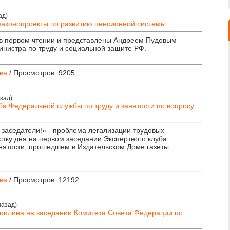
ад)
законопроекты по развитию пенсионной системы.
в первом чтении и представлены Андреем Пудовым –
инистра по труду и социальной защите РФ.
ва
/ Просмотров: 9205
азад)
ба Федеральной службы по труду и занятости по вопросу
 заседатели!» - проблема легализации трудовых
тку дня на первом заседании Экспертного клуба
нятости, прошедшем в Издательском Доме газеты
ва
/ Просмотров: 12192
назад)
пилина на заседании Комитета Совета Федерации по