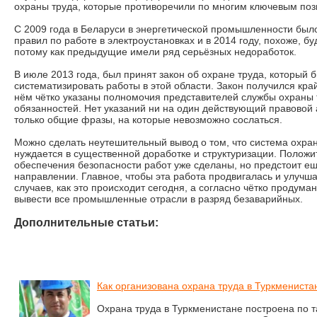
охраны труда, которые противоречили по многим ключевым по
С 2009 года в Беларуси в энергетической промышленности было
правил по работе в электроустановках и в 2014 году, похоже, б
потому как предыдущие имели ряд серьёзных недоработок.
В июле 2013 года, был принят закон об охране труда, который 
систематизировать работы в этой области. Закон получился кр
нём чётко указаны полномочия представителей службы охраны т
обязанностей. Нет указаний ни на один действующий правовой ак
только общие фразы, на которые невозможно сослаться.
Можно сделать неутешительный вывод о том, что система охра
нуждается в существенной доработке и структуризации. Положи
обеспечения безопасности работ уже сделаны, но предстоит ещ
направлении. Главное, чтобы эта работа продвигалась и улучш
случаев, как это происходит сегодня, а согласно чётко продума
вывести все промышленные отрасли в разряд безаварийных.
Дополнительные статьи:
Как организована охрана труда в Туркмениста
Охрана труда в Туркменистане построена по т