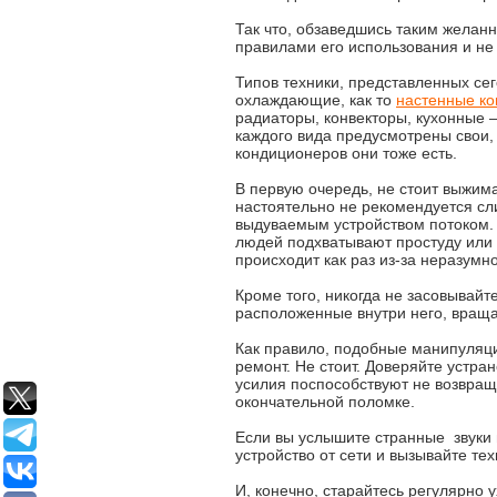
Так что, обзаведшись таким желан
правилами его использования и не
Типов техники, представленных сег
охлаждающие, как то
настенные к
радиаторы, конвекторы, кухонные –
каждого вида предусмотрены свои,
кондиционеров они тоже есть.
В первую очередь, не стоит выжимат
настоятельно не рекомендуется сл
выдуваемым устройством потоком.
людей подхватывают простуду или 
происходит как раз из-за неразум
Кроме того, никогда не засовывай
расположенные внутри него, враща
Как правило, подобные манипуляц
ремонт. Не стоит. Доверяйте устр
усилия поспособствуют не возвраще
окончательной поломке.
Если вы услышите странные звуки 
устройство от сети и вызывайте те
И, конечно, старайтесь регулярно 