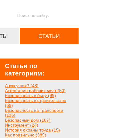
ТЫ
СТАТЬИ
Статьи по
категориям:
А как у них? (43)
Аттестация рабочих мест (50)
Безопасность в быту (99)
Безопасность в строительстве
(69)
Безопасность на транспорте
(135)
Безопасный дом (107)
Инструмент (24)
История охраны труда (15)
Как правильно (389)