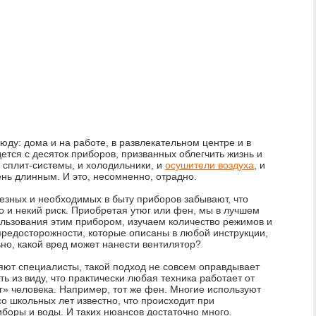
юду: дома и на работе, в развлекательном центре и в
ется с десяток приборов, призванных облегчить жизнь и
 сплит-системы, и холодильники, и
осушители воздуха
, и
ь длинным. И это, несомненно, отрадно.
езных и необходимых в быту приборов забывают, что
 но и некий риск. Приобретая утюг или фен, мы в лучшем
льзования этим прибором, изучаем количество режимов и
 предосторожности, которые описаны в любой инструкции,
но, какой вред может нанести вентилятор?
ряют специалисты, такой подход не совсем оправдывает
ть из виду, что практически любая техника работает от
уг» человека. Например, тот же фен. Многие используют
со школьных лет известно, что происходит при
иборы и воды. И таких нюансов достаточно много.