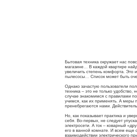
Бытовая техника окружает нас повс
магазине… В каждой квартире найд
увеличить степень комфорта. Это и
пылесосы… Список может быть очен
Однако зачастую пользователи пол
техника – это не только удобство,
случае знакомимся с правилами по
учимся, как их применять. А меры
пренебрегаются нами. Действитель
Но, как показывает практика и уве
себя. Во-первых, не следует упуска
электросети. А ток – коварный «др
его в ванной комнате. И всем еще 
взаимодействии электрического пр