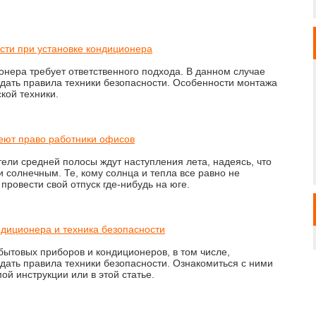
сти при установке кондиционера
онера требует ответственного подхода. В данном случае
дать правила техники безопасности. Особенности монтажа
кой техники.
еют право работники офисов
ели средней полосы ждут наступления лета, надеясь, что
и солнечным. Те, кому солнца и тепла все равно не
 провести свой отпуск где-нибудь на юге.
диционера и техника безопасности
бытовых приборов и кондиционеров, в том числе,
ать правила техники безопасности. Ознакомиться с ними
ой инструкции или в этой статье.