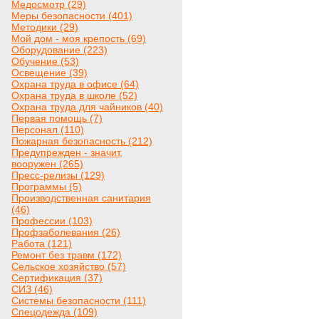
Медосмотр (29)
Меры безопасности (401)
Методики (29)
Мой дом - моя крепость (69)
Оборудование (223)
Обучение (53)
Освещение (39)
Охрана труда в офисе (64)
Охрана труда в школе (52)
Охрана труда для чайников (40)
Первая помощь (7)
Персонал (110)
Пожарная безопасность (212)
Предупрежден - значит,
вооружен (265)
Пресс-релизы (129)
Программы (5)
Производственная санитария
(46)
Профессии (103)
Профзаболевания (26)
Работа (121)
Ремонт без травм (172)
Сельское хозяйство (57)
Сертификация (37)
СИЗ (46)
Системы безопасности (111)
Спецодежда (109)