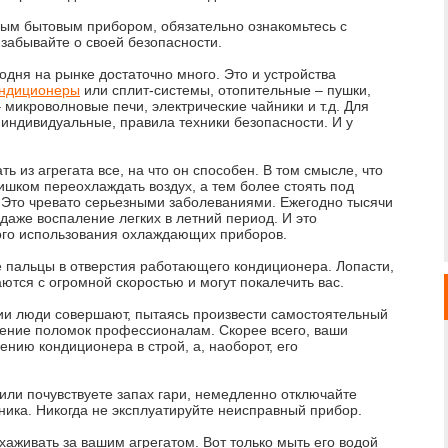
ным бытовым прибором, обязательно ознакомьтесь с
 забывайте о своей безопасности.
одня на рынке достаточно много. Это и устройства
ондиционеры
или сплит-системы, отопительные – пушки,
 микроволновые печи, электрические чайники и т.д. Для
 индивидуальные, правила техники безопасности. И у
ь из агрегата все, на что он способен. В том смысле, что
ишком переохлаждать воздух, а тем более стоять под
 Это чревато серьезными заболеваниями. Ежегодно тысячи
даже воспаление легких в летний период. И это
ного использования охлаждающих приборов.
те пальцы в отверстия работающего кондиционера. Лопасти,
ются с огромной скоростью и могут покалечить вас.
ии люди совершают, пытаясь произвести самостоятельный
анение поломок профессионалам. Скорее всего, ваши
нию кондиционера в строй, а, наоборот, его
или почувствуете запах гари, немедленно отключайте
хника. Никогда не эксплуатируйте неисправный прибор.
ухаживать за вашим агрегатом. Вот только мыть его водой