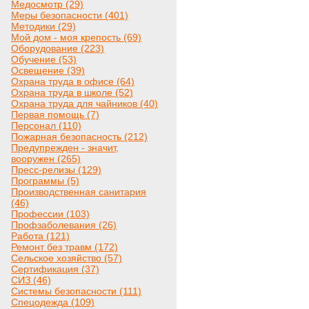
Медосмотр (29)
Меры безопасности (401)
Методики (29)
Мой дом - моя крепость (69)
Оборудование (223)
Обучение (53)
Освещение (39)
Охрана труда в офисе (64)
Охрана труда в школе (52)
Охрана труда для чайников (40)
Первая помощь (7)
Персонал (110)
Пожарная безопасность (212)
Предупрежден - значит,
вооружен (265)
Пресс-релизы (129)
Программы (5)
Производственная санитария
(46)
Профессии (103)
Профзаболевания (26)
Работа (121)
Ремонт без травм (172)
Сельское хозяйство (57)
Сертификация (37)
СИЗ (46)
Системы безопасности (111)
Спецодежда (109)