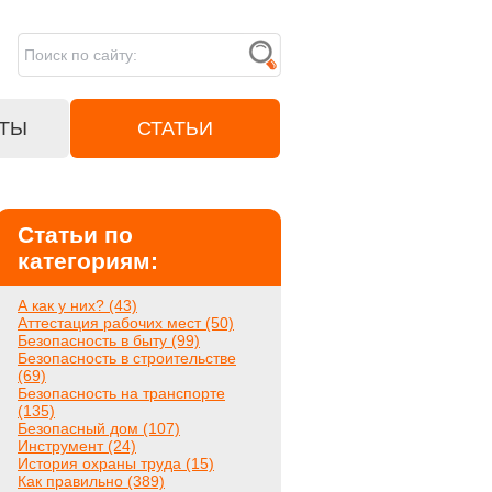
ТЫ
СТАТЬИ
Статьи по
категориям:
А как у них? (43)
Аттестация рабочих мест (50)
Безопасность в быту (99)
Безопасность в строительстве
(69)
Безопасность на транспорте
(135)
Безопасный дом (107)
Инструмент (24)
История охраны труда (15)
Как правильно (389)