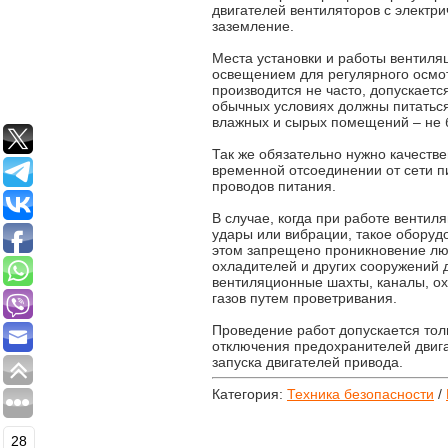
двигателей вентиляторов с электр
заземление.
Места установки и работы вентил
освещением для регулярного осмот
производится не часто, допускает
обычных условиях должны питаться
влажных и сырых помещений – не 
Так же обязательно нужно качеств
временной отсоединении от сети п
проводов питания.
В случае, когда при работе венти
удары или вибрации, такое оборуд
этом запрещено проникновение люд
охладителей и других сооружений 
вентиляционные шахты, каналы, о
газов путем проветривания.
Проведение работ допускается тол
отключения предохранителей двиг
запуска двигателей привода.
Категория:
Техника безопасности
/
28