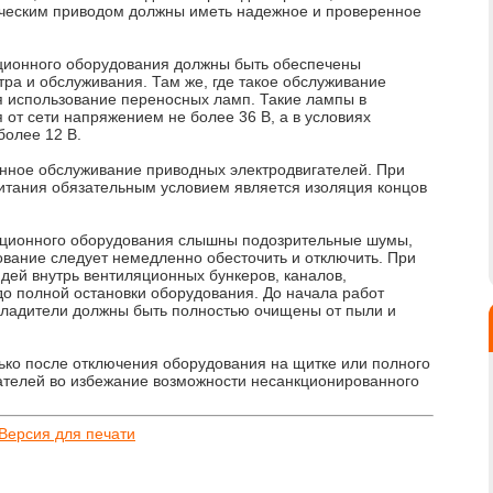
ическим приводом должны иметь надежное и проверенное
яционного оборудования должны быть обеспечены
ра и обслуживания. Там же, где такое обслуживание
ся использование переносных ламп. Такие лампы в
 от сети напряжением не более 36 В, а в условиях
более 12 В.
енное обслуживание приводных электродвигателей. При
итания обязательным условием является изоляция концов
ляционного оборудования слышны подозрительные шумы,
ование следует немедленно обесточить и отключить. При
ей внутрь вентиляционных бункеров, каналов,
до полной остановки оборудования. До начала работ
хладители должны быть полностью очищены от пыли и
ько после отключения оборудования на щитке или полного
ателей во избежание возможности несанкционированного
Версия для печати