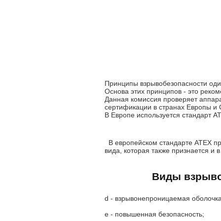
Принципы взрывобезопасности оди
Основа этих принципов - это рек
Данная комиссия проверяет аппар
сертификации в странах Европы и 
В Европе используется стандарт AT
В европейском стандарте ATEX пр
вида, которая также признается и в
Виды взрыв
d - взрывонепроницаемая оболочка
e - повышенная безопасность;