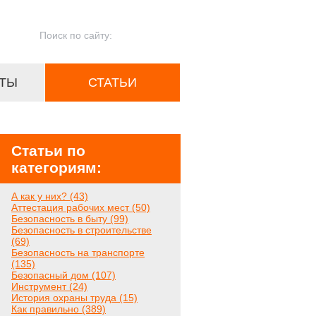
ТЫ
СТАТЬИ
Статьи по
категориям:
А как у них? (43)
Аттестация рабочих мест (50)
Безопасность в быту (99)
Безопасность в строительстве
(69)
Безопасность на транспорте
(135)
Безопасный дом (107)
Инструмент (24)
История охраны труда (15)
Как правильно (389)