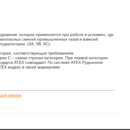
дование, которое применяется при работе в условиях, где
ывоопасных смесей промышленных газов и взвесей.
категории: (IIA, IIB, IIC).
егория, соответствующая требованиям
егория С – самая строгая категория. При первой категории
ндарта АТЕХ совпадают. По системе ATEX Рудничное
EX индекс в своей маркировке
 для печати