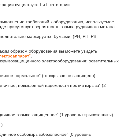
ации существуют I и II категории
выполнение требований к оборудованию, используемое
 где присутствует вероятность взрыва рудничного метана.
полнительно маркируется буквами: (РН, РП, РВ,
аким образом оборудования вы можете увидеть
лектроаппарат"
,
 взрывозащищенного электрооборудования: осветительных
ничное нормальное” (от взрывов не защищено)
удничное, повышенной надежности против взрыва” (2
:
удничное взрывозащищенное” (1 уровень взрывозащиты)
)
удничное особовзрывобезопасное” (0 уровень