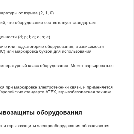
ратуры от взрыва (2, 1, 0)
ий, что оборудование соответствует стандартам
ости (d; p; i; q; o; s; e).
орию или подкатегорию оборудования, в зависимости
; IIC) или маркировка буквой для использования
емпературный класс оборудования. Может варьироваться
я при маркировке электротехники связи, и применяется
 Европейских стандарте ATEX, взрывобезопасная техника
ывозащиты оборудования
вни взрывозащиты электрооборудования обозначаются