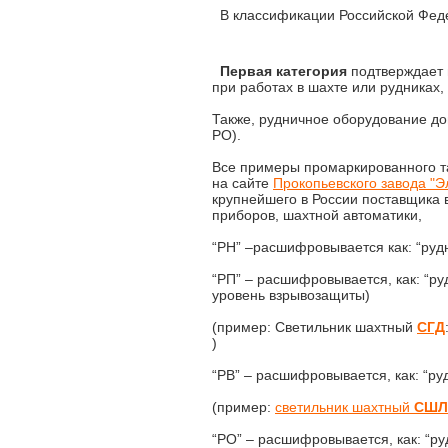
В классификации Российской Федер
Первая категория
подтверждает 
при работах в шахте или рудниках,
Также, рудничное оборудование до
РО).
Все примеры промаркированного т
на сайте
Прокопьевского завода "Э
крупнейшего в России поставщика
приборов, шахтной автоматики,
“РН” –расшифровывается как: “руд
“РП” – расшифровывается, как: “р
уровень взрывозащиты)
(пример: Светильник шахтный
СГД
)
“РВ” – расшифровывается, как: “р
(пример:
светильник шахтный
СШЛ
“РО” – расшифровывается, как: “р