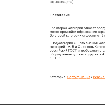
взрывозащиты)
II Категория
Ко второй категории относят обору
может произойти образование взр
Во второй категории существуют 3 под
Подкатегория С – это высшая кат
категорий - А, В и С , то есть Кат
российский ГОСТ и требования ста
оборудование должно содержать AT
"… I T1".
Категория:
Сертификация
/
Версия