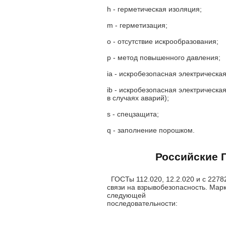
h - герметическая изоляция;
m - герметизация;
o - отсутствие искрообразования;
p - метод повышенного давления;
ia - искробезопасная электрическа
ib - искробезопасная электрическа
в случаях аварий);
s - спецзащита;
q - заполнение порошком.
Российские 
ГОСТы 112.020, 12.2.020 и с 2278
связи на взрывобезопасность. Мар
следующей
последовательности: