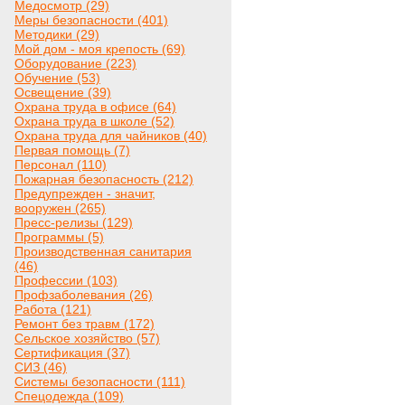
Медосмотр (29)
Меры безопасности (401)
Методики (29)
Мой дом - моя крепость (69)
Оборудование (223)
Обучение (53)
Освещение (39)
Охрана труда в офисе (64)
Охрана труда в школе (52)
Охрана труда для чайников (40)
Первая помощь (7)
Персонал (110)
Пожарная безопасность (212)
Предупрежден - значит,
вооружен (265)
Пресс-релизы (129)
Программы (5)
Производственная санитария
(46)
Профессии (103)
Профзаболевания (26)
Работа (121)
Ремонт без травм (172)
Сельское хозяйство (57)
Сертификация (37)
СИЗ (46)
Системы безопасности (111)
Спецодежда (109)