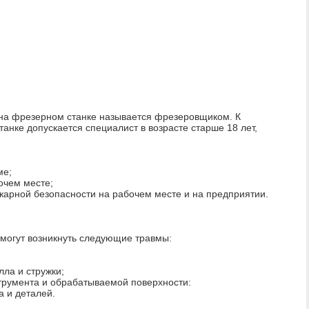
 на фрезерном станке называется фрезеровщиком. К
анке допускается специалист в возрасте старше 18 лет,
;
ме;
очем месте;
арной безопасности на рабочем месте и на предприятии.
могут возникнуть следующие травмы:
лла и стружки;
трумента и обрабатываемой поверхности:
а и деталей.