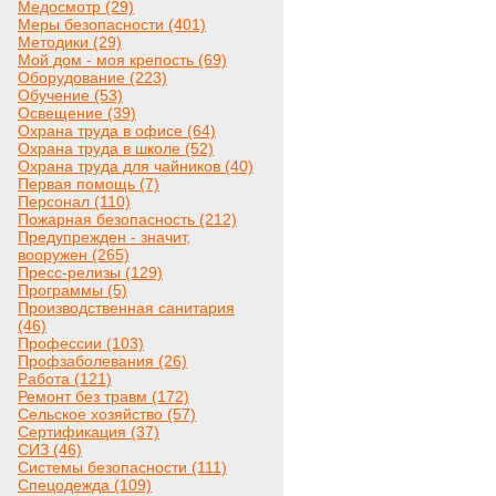
Медосмотр (29)
Меры безопасности (401)
Методики (29)
Мой дом - моя крепость (69)
Оборудование (223)
Обучение (53)
Освещение (39)
Охрана труда в офисе (64)
Охрана труда в школе (52)
Охрана труда для чайников (40)
Первая помощь (7)
Персонал (110)
Пожарная безопасность (212)
Предупрежден - значит,
вооружен (265)
Пресс-релизы (129)
Программы (5)
Производственная санитария
(46)
Профессии (103)
Профзаболевания (26)
Работа (121)
Ремонт без травм (172)
Сельское хозяйство (57)
Сертификация (37)
СИЗ (46)
Системы безопасности (111)
Спецодежда (109)