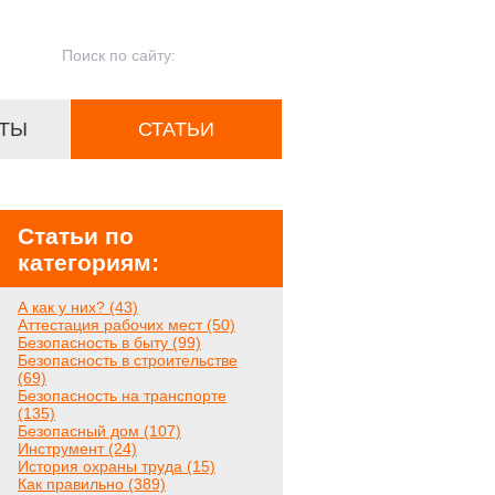
ТЫ
СТАТЬИ
Статьи по
категориям:
А как у них? (43)
Аттестация рабочих мест (50)
Безопасность в быту (99)
Безопасность в строительстве
(69)
Безопасность на транспорте
(135)
Безопасный дом (107)
Инструмент (24)
История охраны труда (15)
Как правильно (389)