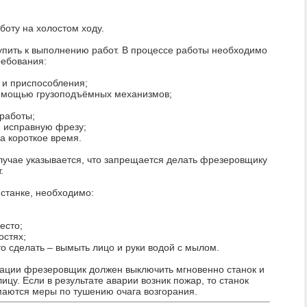
боту на холостом ходу.
тупить к выполнению работ. В процессе работы необходимо
ебования:
 и приспособления;
помощью грузоподъёмных механизмов;
 работы;
и исправную фрезу;
а короткое время.
случае указывается, что запрещается делать фрезеровщику
.
станке, необходимо:
есто;
остях;
о сделать – вымыть лицо и руки водой с мылом.
уации фрезеровщик должен выключить мгновенно станок и
ицу. Если в результате аварии возник пожар, то станок
маются меры по тушению очага возгорания.