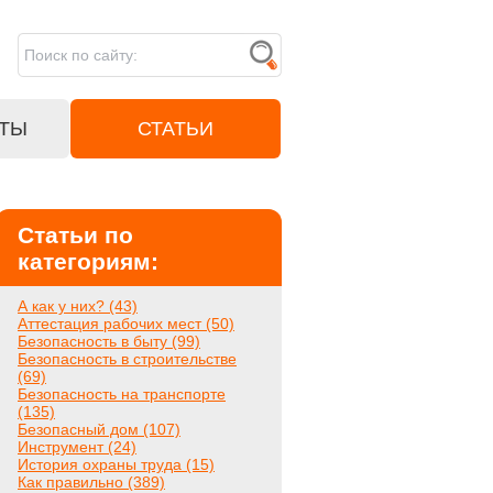
ТЫ
СТАТЬИ
Статьи по
категориям:
А как у них? (43)
Аттестация рабочих мест (50)
Безопасность в быту (99)
Безопасность в строительстве
(69)
Безопасность на транспорте
(135)
Безопасный дом (107)
Инструмент (24)
История охраны труда (15)
Как правильно (389)