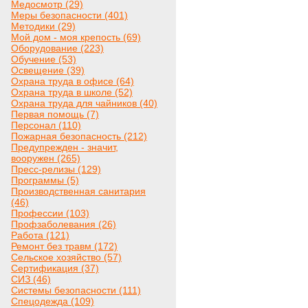
Медосмотр (29)
Меры безопасности (401)
Методики (29)
Мой дом - моя крепость (69)
Оборудование (223)
Обучение (53)
Освещение (39)
Охрана труда в офисе (64)
Охрана труда в школе (52)
Охрана труда для чайников (40)
Первая помощь (7)
Персонал (110)
Пожарная безопасность (212)
Предупрежден - значит,
вооружен (265)
Пресс-релизы (129)
Программы (5)
Производственная санитария
(46)
Профессии (103)
Профзаболевания (26)
Работа (121)
Ремонт без травм (172)
Сельское хозяйство (57)
Сертификация (37)
СИЗ (46)
Системы безопасности (111)
Спецодежда (109)