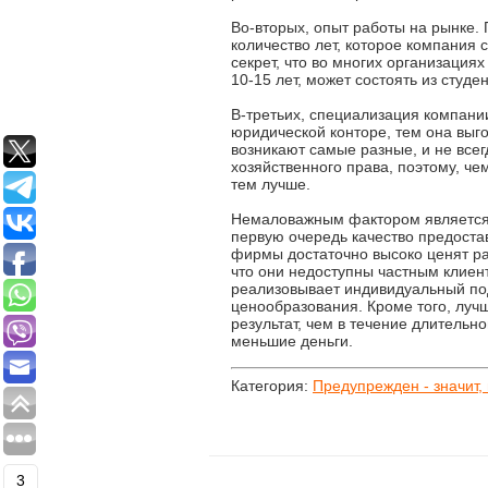
Во-вторых, опыт работы на рынке. 
количество лет, которое компания 
секрет, что во многих организация
10-15 лет, может состоять из студе
В-третьих, специализация компани
юридической конторе, тем она выго
возникают самые разные, и не все
хозяйственного права, поэтому, ч
тем лучше.
Немаловажным фактором является 
первую очередь качество предоста
фирмы достаточно высоко ценят раб
что они недоступны частным клие
реализовывает индивидуальный подх
ценообразования. Кроме того, луч
результат, чем в течение длительн
меньшие деньги.
Категория:
Предупрежден - значит,
3