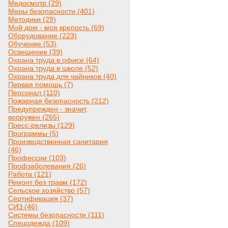
Медосмотр (29)
Меры безопасности (401)
Методики (29)
Мой дом - моя крепость (69)
Оборудование (223)
Обучение (53)
Освещение (39)
Охрана труда в офисе (64)
Охрана труда в школе (52)
Охрана труда для чайников (40)
Первая помощь (7)
Персонал (110)
Пожарная безопасность (212)
Предупрежден - значит,
вооружен (265)
Пресс-релизы (129)
Программы (5)
Производственная санитария
(46)
Профессии (103)
Профзаболевания (26)
Работа (121)
Ремонт без травм (172)
Сельское хозяйство (57)
Сертификация (37)
СИЗ (46)
Системы безопасности (111)
Спецодежда (109)