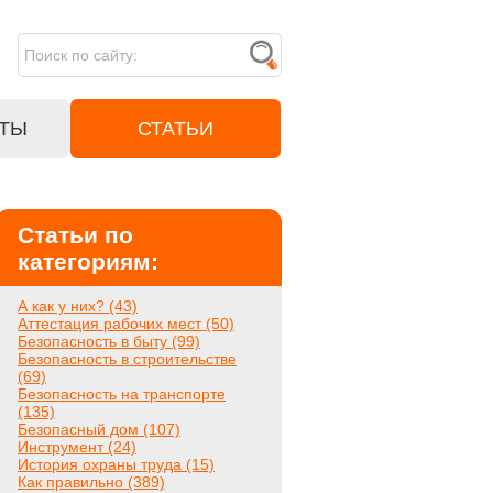
ТЫ
СТАТЬИ
Статьи по
категориям:
А как у них? (43)
Аттестация рабочих мест (50)
Безопасность в быту (99)
Безопасность в строительстве
(69)
Безопасность на транспорте
(135)
Безопасный дом (107)
Инструмент (24)
История охраны труда (15)
Как правильно (389)