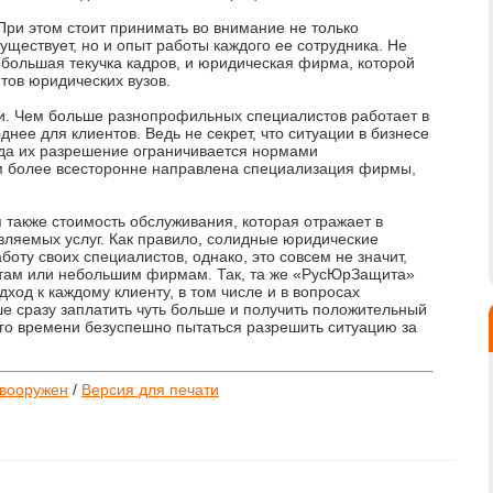
При этом стоит принимать во внимание не только
существует, но и опыт работы каждого ее сотрудника. Не
х большая текучка кадров, и юридическая фирма, которой
нтов юридических вузов.
и. Чем больше разнопрофильных специалистов работает в
днее для клиентов. Ведь не секрет, что ситуации в бизнесе
гда их разрешение ограничивается нормами
ем более всесторонне направлена специализация фирмы,
также стоимость обслуживания, которая отражает в
вляемых услуг. Как правило, солидные юридические
оту своих специалистов, однако, это совсем не значит,
нтам или небольшим фирмам. Так, та же «РусЮрЗащита»
од к каждому клиенту, в том числе и в вопросах
ше сразу заплатить чуть больше и получить положительный
ого времени безуспешно пытаться разрешить ситуацию за
 вооружен
/
Версия для печати