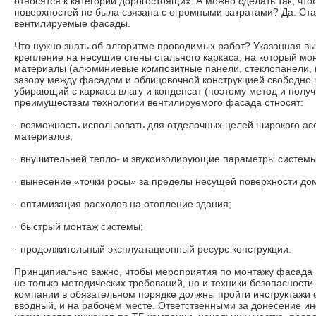
относятся к категории дорогостоящих. А можно сделать так, чт
поверхностей не была связана с огромными затратами? Да. Ста
вентилируемые фасады.
Что нужно знать об алгоритме проводимых работ? Указанная в
крепление на несущие стены стального каркаса, на который м
материалы (алюминиевые композитные панели, стеклопанели, ке
зазору между фасадом и облицовочной конструкцией свободно ц
убирающий с каркаса влагу и конденсат (поэтому метод и получ
преимуществам технологии вентилируемого фасада относят:
· возможность использовать для отделочных целей широкого а
материалов;
· внушительней тепло- и звукоизолирующие параметры системы
· вынесение «точки росы» за пределы несущей поверхности до
· оптимизация расходов на отопление здания;
· быстрый монтаж системы;
· продолжительный эксплуатационный ресурс конструкции.
Принципиально важно, чтобы мероприятия по монтажу фасада
не только методических требований, но и техники безопасност
компании в обязательном порядке должны пройти инструктажи о
вводный, и на рабочем месте. Ответственными за донесение и