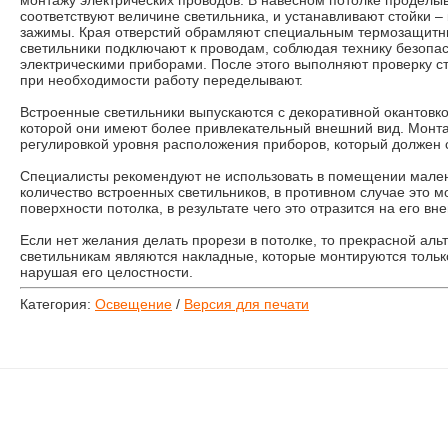
монтажу электрических проводов. В навесном потолке проделыв
соответствуют величине светильника, и устанавливают стойки –
зажимы. Края отверстий обрамляют специальным термозащитн
светильники подключают к проводам, соблюдая технику безопас
электрическими приборами. После этого выполняют проверку с
при необходимости работу переделывают.
Встроенные светильники выпускаются с декоративной окантовк
которой они имеют более привлекательный внешний вид. Монт
регулировкой уровня расположения приборов, который должен с
Специалисты рекомендуют не использовать в помещении мале
количество встроенных светильников, в противном случае это 
поверхности потолка, в результате чего это отразится на его вн
Если нет желания делать прорези в потолке, то прекрасной ал
светильникам являются накладные, которые монтируются только
нарушая его целостности.
Категория:
Освещение
/
Версия для печати