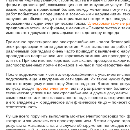
Развитие индивидуального строительства в нашей стране прив
фирм и организаций, оказывающих соответствующие услуги. При
важно находить правильный баланс между желанием получить 
работ побыстрее и подешевле и возможными нарушениями техн
нарушения обычно ведут к материальным потерям для владель
поражениям людей электрическим током.
Электромонтажные р
предприниматели или фирмы, имеющие «Свидетельства о техни
именно этот документ прикладывается к договору подряда.
Грамотное проектирование электроснабжения - залог безавари
электропроводки многие десятилетия. А вот выполнение работ б
различными бригадами очень часто приводит к выявлению нару
пропаданию напряжению или короткому замыканию проводов уж
или лет. Причем именно короткое замыкание проводов находит
распространенных причин пожаров в жилых и производственны
После подключения к сети электроснабжения с участием инспе
подключать еще и внутренние сети здания. Их также нужно буде
соответствующему инспектору Энергонадзора. В комплект доку
допуску входят
проект электрики
, акты о разграничении баланс
технические условия на электроснабжение и другие документы. 
самовольного или несогласованного подключение электричество
а его владелец – юридическое или физическое лицо – понесет
ответственность.
Лучше всего поручить выполнить монтаж электропроводки той
которые и занимались его проектированием. В этом случае гар
результата максимальны, а в случае обнаружения неполадок ил