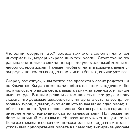
Что бы ни говорили - а XXI век все-таки очень силен в плане тех
информатики, модернизированных технологий. Стоит только по
раньше они только звонили, теперь это уже маленький компьюте
любой сферой жизни. Раньше, чтобы оплатить коммунальные сч
очередях на почтовых отделениях или в банках, сейчас уже все
Скоро у вас отпуск, и вы хотите его провести у своих родственни
на Камчатке. Вы давно мечтали побывать в этом загадочном, бо
получилось, что ваша сестра вышла замуж за военного, и приш
именно туда. Вот вы и решили летом навестить сестру да и поп
сказать, что дешевые авиабилеты в интернете есть не всегда, эт
горячих туров, путевок, либо если кто-то внезапно сдал билет, а
обычно цена его будет очень низкая. Вот как раз такие вариант
интернете на специальных сайтах авиакомпаний. Но прежде чем
билеты, почитайте отзывы о ней, возможно у клиентов уже есть
Если же отзывы, в основном, положительные, тогда внимательн
условиями приобретения билета на самолет, выбирайте удобны