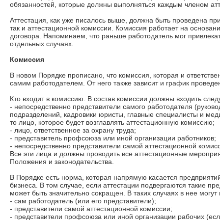
обязанностей, которые должны выполняться каждым членом ат
Аттестация, как уже писалось выше, должна быть проведена при
так и аттестационной комиссии. Комиссия работает на основан
договора. Напоминаем, что раньше работодатель мог привлекат
отдельных случаях.
Комиссия
В новом Порядке прописано, что комиссия, которая и ответстве
самим работодателем. От него также зависит и график проведе
Кто входит в комиссию. В состав комиссии должны входить сле
- непосредственно представители самого работодателя (руково
подразделений, кадровики юристы, главные специалисты и меди
то лицо, которое будет возглавлять аттестационную комиссию;
- лицо, ответственное за охрану труда;
- представитель профсоюза или иной организации работников;
- непосредственно представители самой аттестационной комис
Все эти лица и должны проводить все аттестационные меропри
Положения и законодательства.
В Порядке есть норма, которая напрямую касается предприят
бизнеса. В том случае, если аттестации подвергаются такие пре
может быть значительно сокращен. В таких случаях в нее могут 
- сам работодатель (или его представители);
- представители самой аттестационной комиссии;
- представители профсоюза или иной организации рабочих (если