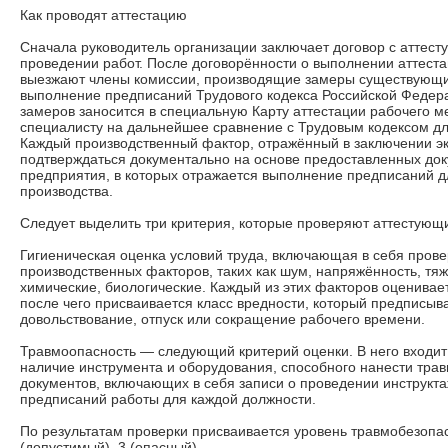
Как проводят аттестацию
Сначала руководитель организации заключает договор с аттес
проведении работ. После договорённости о выполнении аттеста
выезжают члены комиссии, производящие замеры существующих
выполнение предписаний Трудового кодекса Российской Федер
замеров заносится в специальную Карту аттестации рабочего м
специалисту на дальнейшее сравнение с Трудовым кодексом дл
Каждый производственный фактор, отражённый в заключении эк
подтверждаться документально на основе предоставленных док
предприятия, в которых отражается выполнение предписаний д
производства.
Следует выделить три критерия, которые проверяют аттестующ
Гигиеническая оценка условий труда, включающая в себя прове
производственных факторов, таких как шум, напряжённость, тя
химические, биологические. Каждый из этих факторов оценивает
после чего присваивается класс вредности, который предписыв
довольствование, отпуск или сокращение рабочего времени.
Травмоопасность — следующий критерий оценки. В него входит
наличие инструмента и оборудования, способного нанести тра
документов, включающих в себя записи о проведении инструкта
предписаний работы для каждой должности.
По результатам проверки присваивается уровень травмобезопас
(допустимый), 3 (опасный).