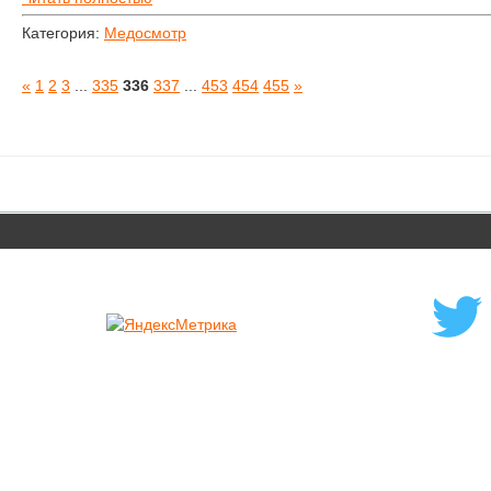
Категория:
Медосмотр
«
1
2
3
...
335
336
337
...
453
454
455
»