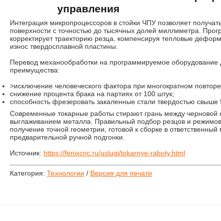
управления
Интеграция микропроцессоров в стойки ЧПУ позволяет получа
поверхности с точностью до тысячных долей миллиметра. Про
корректирует траекторию резца, компенсируя тепловые дефор
износ твердосплавной пластины.
Перевод механообработки на программируемое оборудование 
преимущества:
>исключение человеческого фактора при многократном повторе
снижение процента брака на партиях от 100 штук;
способность фрезеровать закаленные стали твердостью свыше
Современные токарные работы стирают грань между черновой
выглаживанием металла. Правильный подбор резцов и режимов
получение точной геометрии, готовой к сборке в ответственный
предварительной ручной подгонки.
Источник:
https://fenixcnc.ru/uslugi/tokarnye-raboty.html
Категория:
Технологии
/
Версия для печати