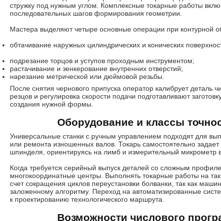
стружку под нужным углом. Комплексные токарные работы вклю
последовательных шагов формирования геометрии.
Мастера выделяют четыре основные операции при контурной о
обтачивание наружных цилиндрических и конических поверхнос
подрезание торцов и уступов проходным инструментом;
растачивание и зенкерование внутренних отверстий;
нарезание метрической или дюймовой резьбы.
После снятия чернового припуска оператор калибрует деталь 
резцов и регулировка скорости подачи подготавливают заготовк
создания нужной формы.
Оборудование и классы точно
Универсальные станки с ручным управлением подходят для вып
или ремонта изношенных валов. Токарь самостоятельно задает
шпинделя, ориентируясь на лимб и измерительный микрометр в
Когда требуется серийный выпуск деталей со сложным профил
многокоординатные центры. Выполнять токарные работы на так
счет сокращения циклов переустановки болванки, так как маши
заложенному алгоритму. Переход на автоматизированные сист
к проектированию технологического маршрута.
Возможности числового прогр