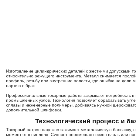
Изготовление цилиндрических деталей с жесткими допусками тр
относительно режущего инструмента. Металл снимается посло
профиль, резьбу или внутренние полости, где ошибка на доли 
партию в брак.
Профессиональные токарные работы закрывают потребность в в
промышленных узлов. Технология позволяет обрабатывать угле
сплавы и инженерные полимеры, добиваясь нужной шероховато
дополнительной шлифовки.
Технологический процесс и б
Токарный патрон надежно зажимает металлическую болванку, 
момент от шпинделя. Суппорт перемещает резец вдоль или по