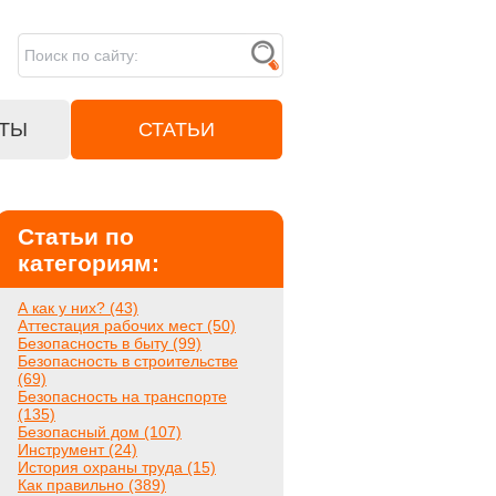
ТЫ
СТАТЬИ
Статьи по
категориям:
А как у них? (43)
Аттестация рабочих мест (50)
Безопасность в быту (99)
Безопасность в строительстве
(69)
Безопасность на транспорте
(135)
Безопасный дом (107)
Инструмент (24)
История охраны труда (15)
Как правильно (389)