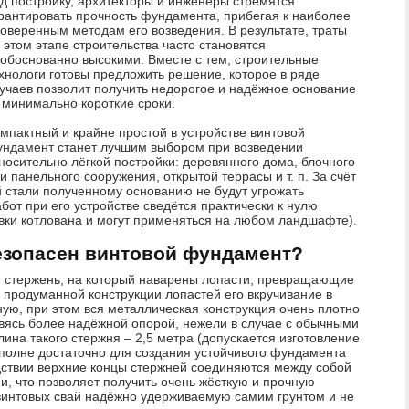
д постройку, архитекторы и инженеры стремятся
рантировать прочность фундамента, прибегая к наиболее
оверенным методам его возведения. В результате, траты
 этом этапе строительства часто становятся
обоснованно высокими. Вместе с тем, строительные
хнологи готовы предложить решение, которое в ряде
учаев позволит получить недорогое и надёжное основание
 минимально короткие сроки.
мпактный и крайне простой в устройстве винтовой
ндамент станет лучшим выбором при возведении
носительно лёгкой постройки: деревянного дома, блочного
и панельного сооружения, открытой террасы и т. п. За счёт
 стали полученному основанию не будут угрожать
от при его устройстве сведётся практически к нулю
овки котлована и могут применяться на любом ландшафте).
езопасен винтовой фундамент?
й стержень, на который наварены лопасти, превращающие
 продуманной конструкции лопастей его вкручивание в
ую, при этом вся металлическая конструкция очень плотно
овясь более надёжной опорой, нежели в случае с обычными
ина такого стержня – 2,5 метра (допускается изготовление
 вполне достаточно для создания устойчивого фундамента
дствии верхние концы стержней соединяются между собой
 что позволяет получить очень жёсткую и прочную
винтовых свай надёжно удерживаемую самим грунтом и не