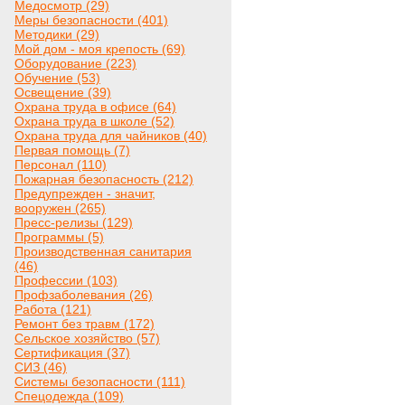
Медосмотр (29)
Меры безопасности (401)
Методики (29)
Мой дом - моя крепость (69)
Оборудование (223)
Обучение (53)
Освещение (39)
Охрана труда в офисе (64)
Охрана труда в школе (52)
Охрана труда для чайников (40)
Первая помощь (7)
Персонал (110)
Пожарная безопасность (212)
Предупрежден - значит,
вооружен (265)
Пресс-релизы (129)
Программы (5)
Производственная санитария
(46)
Профессии (103)
Профзаболевания (26)
Работа (121)
Ремонт без травм (172)
Сельское хозяйство (57)
Сертификация (37)
СИЗ (46)
Системы безопасности (111)
Спецодежда (109)