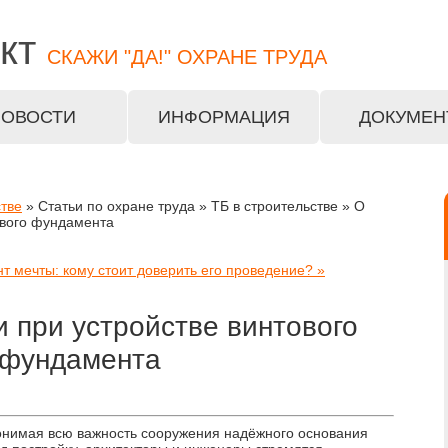
кт
СКАЖИ "ДА!" ОХРАНЕ ТРУДА
НОВОСТИ
ИНФОРМАЦИЯ
ДОКУМЕН
стве
» Статьи по охране труда » ТБ в строительстве » О
ового фундамента
т мечты: кому стоит доверить его проведение? »
и при устройстве винтового
фундамента
нимая всю важность сооружения надёжного основания