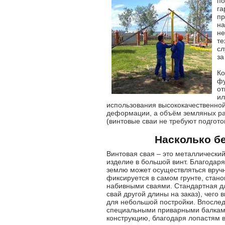
по
га
пр
на
не
те
сл
за
Ко
фу
от
ил
использования высококачественной
деформации, а объём земляных раб
(винтовые сваи не требуют подгот
Насколько б
Винтовая свая – это металлически
изделие в большой винт. Благодаря
землю может осуществляться вручн
фиксируется в самом грунте, стан
набивными сваями. Стандартная дл
свай другой длины на заказ), чего
для небольшой постройки. Впосле
специальными приварными балками,
конструкцию, благодаря лопастям 