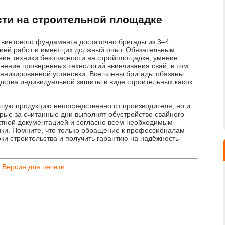
сти на строительной площадке
винтового фундамента достаточно бригады из 3–4
огией работ и имеющих должный опыт. Обязательным
ние техники безопасности на стройплощадке, умение
нение проверенных технологий ввинчивания свай, в том
анизированной установки. Все члены бригады обязаны
едства индивидуальной защиты в виде строительных касок
шую продукцию непосредственно от производителя, но и
рые за считанные дни выполнят обустройство свайного
ктной документацией и согласно всем необходимым
ки. Помните, что только обращение к профессионалам
ки строительства и получить гарантию на надёжность
/
Версия для печати