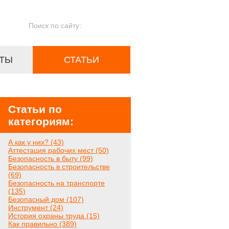
ТЫ
СТАТЬИ
Статьи по
категориям:
А как у них? (43)
Аттестация рабочих мест (50)
Безопасность в быту (99)
Безопасность в строительстве
(69)
Безопасность на транспорте
(135)
Безопасный дом (107)
Инструмент (24)
История охраны труда (15)
Как правильно (389)