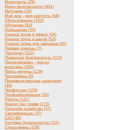
Медосмотр (29)
Меры безопасности (401)
Методики (29)
Мой дом - моя крепость (69)
Оборудование (223)
Обучение (53)
Освещение (39)
Охрана труда в офисе (64)
Охрана труда в школе (52)
Охрана труда для чайников (40)
Первая помощь (7)
Персонал (110)
Пожарная безопасность (212)
Предупрежден - значит,
вооружен (265)
Пресс-релизы (129)
Программы (5)
Производственная санитария
(46)
Профессии (103)
Профзаболевания (26)
Работа (121)
Ремонт без травм (172)
Сельское хозяйство (57)
Сертификация (37)
СИЗ (46)
Системы безопасности (111)
Спецодежда (109)