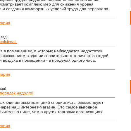
усматривает комплекс мер для снижения уровня
 и создания комфортных условий труда для персонала.
тария
азад)
alclimat.
я в помещениях, в которых наблюдается недостаток
с нахождением в здании значительного количества людей.
 воздуха в помещении - в пределах одного часа.
тария
зад)
 порядок надолго!
ых клининговых компаний специалисты рекомендуют
 через наш интернет-магазин. Это самое выгодное
ачительно ниже, чем в других торговых организациях.
тария