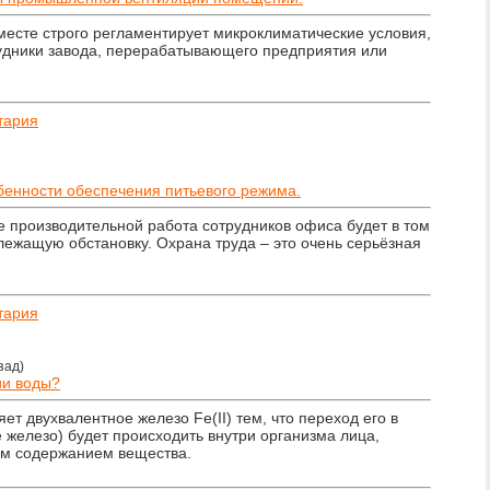
месте строго регламентирует микроклиматические условия,
удники завода, перерабатывающего предприятия или
тария
бенности обеспечения питьевого режима.
е производительной работа сотрудников офиса будет в том
длежащую обстановку. Охрана труда – это очень серьёзная
тария
зад)
ии воды?
ет двухвалентное железо Fe(II) тем, что переход его в
железо) будет происходить внутри организма лица,
м содержанием вещества.