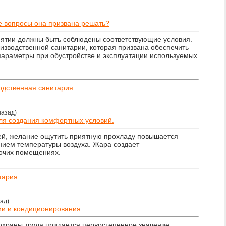
е вопросы она призвана решать?
ятии должны быть соблюдены соответствующие условия.
оизводственной санитарии, которая призвана обеспечить
араметры при обустройстве и эксплуатации используемых
одственная санитария
назад)
ля создания комфортных условий.
ей, желание ощутить приятную прохладу повышается
ием температуры воздуха. Жара создает
очих помещениях.
тария
зад)
и и кондиционирования.
охраны труда придается первостепенное значение.