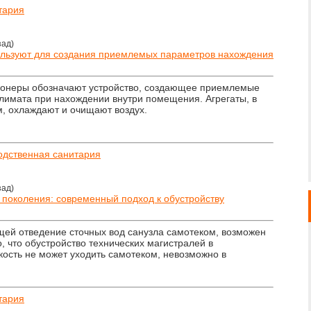
тария
зад)
ользуют для создания приемлемых параметров нахождения
онеры обозначают устройство, создающее приемлемые
имата при нахождении внутри помещения. Агрегаты, в
, охлаждают и очищают воздух.
одственная санитария
зад)
 поколения: современный подход к обустройству
ей отведение сточных вод санузла самотеком, возможен
о, что обустройство технических магистралей в
дкость не может уходить самотеком, невозможно в
тария