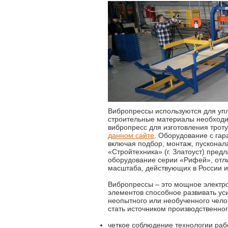
Вибропрессы используются для уп
строительные материалы необходи
вибропресс для изготовления трот
данном сайте
. Оборудование с гар
включая подбор, монтаж, пусконал
«Стройтехника» (г. Златоуст) пре
оборудование серии «Рифей», отли
масштаба, действующих в России и
Вибропрессы – это мощное электр
элементов способное развивать ус
неопытного или необученного челов
стать источником производственног
четкое соблюдение технологии раб