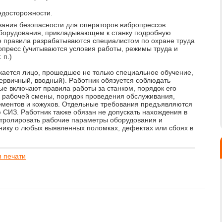
едосторожности.
вания безопасности для операторов вибропрессов
борудования, прикладывающем к станку подробную
е правила разрабатываются специалистом по охране труда
пресс (учитываются условия работы, режимы труда и
 п.)
ается лицо, прошедшее не только специальное обучение,
первичный, вводный). Работник обязуется соблюдать
е включают правила работы за станком, порядок его
ле рабочей смены, порядок проведения обслуживания,
ементов и кожухов. Отдельные требования предъявляются
 СИЗ. Работник также обязан не допускать нахождения в
нтролировать рабочие параметры оборудования и
ику о любых выявленных поломках, дефектах или сбоях в
я печати