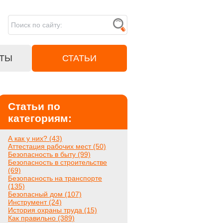
ТЫ
СТАТЬИ
Статьи по
категориям:
А как у них? (43)
Аттестация рабочих мест (50)
Безопасность в быту (99)
Безопасность в строительстве
(69)
Безопасность на транспорте
(135)
Безопасный дом (107)
Инструмент (24)
История охраны труда (15)
Как правильно (389)