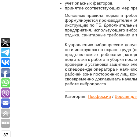
учет опасных факторов,
принятие соответствующих мер пр
Основные правила, нормы и требо
формулируются производителем о
инструкцию по ТБ. Дополнительны
предприятия, использующего вибро
отдыха, санитарные требования и т.
К управлению вибропрессом допуск
но и инструктаж по охране труда (
предъявляемые требования, которы
подготовки к работе и уборки пос
проверки и установки защитных эл
к спецодежде оператора и наличию
рабочей зоне посторонних лиц, ко
своевременно докладывать начальн
работе вибропресса.
Категория:
Профессии
/
Версия дл
37