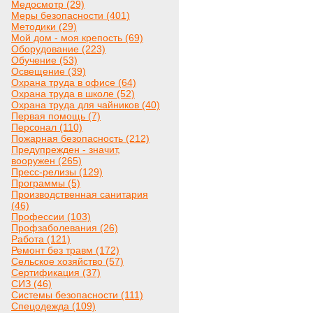
Медосмотр (29)
Меры безопасности (401)
Методики (29)
Мой дом - моя крепость (69)
Оборудование (223)
Обучение (53)
Освещение (39)
Охрана труда в офисе (64)
Охрана труда в школе (52)
Охрана труда для чайников (40)
Первая помощь (7)
Персонал (110)
Пожарная безопасность (212)
Предупрежден - значит,
вооружен (265)
Пресс-релизы (129)
Программы (5)
Производственная санитария
(46)
Профессии (103)
Профзаболевания (26)
Работа (121)
Ремонт без травм (172)
Сельское хозяйство (57)
Сертификация (37)
СИЗ (46)
Системы безопасности (111)
Спецодежда (109)