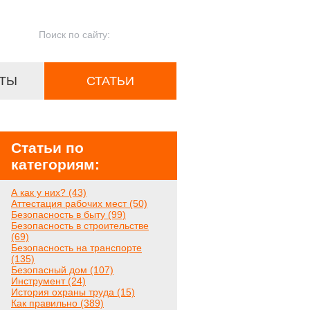
ТЫ
СТАТЬИ
Статьи по
категориям:
А как у них? (43)
Аттестация рабочих мест (50)
Безопасность в быту (99)
Безопасность в строительстве
(69)
Безопасность на транспорте
(135)
Безопасный дом (107)
Инструмент (24)
История охраны труда (15)
Как правильно (389)