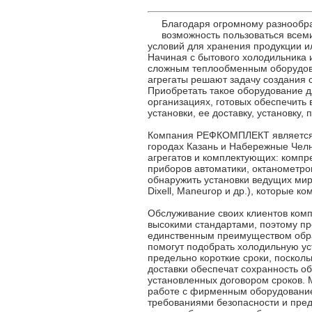
Благодаря огромному разнообра
возможность пользоваться всем
условий для хранения продукции и
Начиная с бытового холодильника 
сложным теплообменным оборудов
агрегаты решают задачу создания
Приобретать такое оборудование 
организациях, готовых обеспечить
установки, ее доставку, установку,
Компания РЕФКОМПЛЕКТ является 
городах Казань и Набережные Чел
агрегатов и комплектующих: компре
приборов автоматики, октанометро
обнаружить установки ведущих мировы
Dixell, Maneurop и др.), которые к
Обслуживание своих клиентов ком
высокими стандартами, поэтому пр
единственным преимуществом обр
помогут подобрать холодильную ус
предельно короткие сроки, поскол
доставки обеспечат сохранность о
установленных договором сроков.
работе с фирменным оборудованием
требованиями безопасности и пре