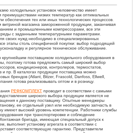
зию холодильных установок человечество имеет
и преимуществами низких температур как оптимальных
ли обеспечения тех или иных технологических процессов.
и витриной магазина замороженной продукции, заканчивая
анием и промышленными компрессорами, все эти
 среды с заданными температурными параметрами.
для своих нужд необходимо в специализированных
 все этапы столь специфичной покупки: выбор подходящей
 пусконаладку и регулярное техническое обслуживание.
крупнейшим поставщиком холодильного оборудования в
ны, поэтому готова предложить самый широкий выбор
ссоров, кондиционеров, контролеров, термостатов,
в и пр. В каталогах продукции поставщика можно
х брендов (Atlant, Bitzer, Frascold, Danfoss, Ellwell,
омпания готова реализовывать оптом и в розницу.
пания
РЕФКОМПЛЕКТ
проводит в соответствии с самыми
едоставление широкого выбора продукции является не
ащения к данному поставщику. Опытные менеджеры
тановку, ее отдельный узел или необходимую запчасть в
ьку имеют высокий уровень компетенции. Работники службы
борудования при транспортировке и соблюдение
 Монтажная бригада, имеющая специальный допуск к
, выполнит установку агрегата в соответствии с
доставит соответствующую гарантию. Представители