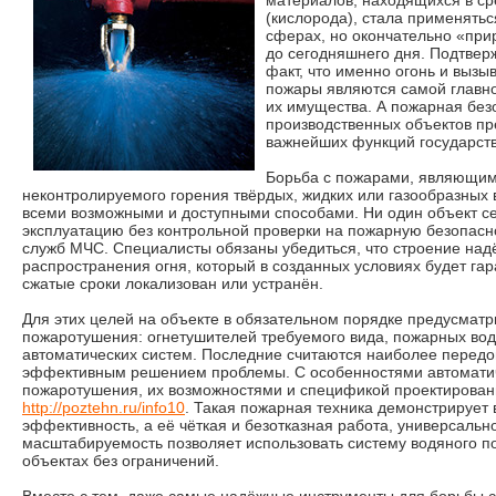
материалов, находящихся в ср
(кислорода), стала применять
сферах, но окончательно «прир
до сегодняшнего дня. Подтвер
факт, что именно огонь и выз
пожары являются самой главно
их имущества. А пожарная без
производственных объектов пр
важнейших функций государств
Борьба с пожарами, являющим
неконтролируемого горения твёрдых, жидких или газообразных 
всеми возможными и доступными способами. Ни один объект се
эксплуатацию без контрольной проверки на пожарную безопас
служб МЧС. Специалисты обязаны убедиться, что строение на
распространения огня, который в созданных условиях будет га
сжатые сроки локализован или устранён.
Для этих целей на объекте в обязательном порядке предусматр
пожаротушения: огнетушителей требуемого вида, пожарных во
автоматических систем. Последние считаются наиболее перед
эффективным решением проблемы. С особенностями автомати
пожаротушения, их возможностями и спецификой проектирован
http://poztehn.ru/info10
. Такая пожарная техника демонстрируе
эффективность, а её чёткая и безотказная работа, универсальн
масштабируемость позволяет использовать систему водяного 
объектах без ограничений.