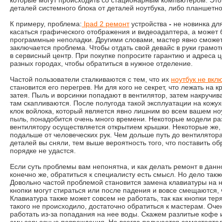
которые могут происходить со стационарным компьютером. Эт
деталей системного блока от деталей ноутбука, либо планшетн
К примеру, проблема:
Ipad 2 ремонт
устройства
-
не новинка дл
касаться графического отображения и видеоадаптера, а может б
программные неполадки. Другими словами, мастер явно сможет
заключается проблема. Чтобы отдать свой девайс в руки грамот
в сервисный центр. При покупке попросите гарантию и адреса 
разных городах, чтобы обратиться в нужное отделение.
Частой пользователи сталкиваются с тем, что их
ноутбук не вкл
становится его перегрев. Ни для кого не секрет, что лежать на 
затея. Пыль и ворсинки попадают в вентилятор, затем накручив
там скапливаются. После полугода такой эксплуатации на кожу
клок войлока, который является явно лишним во всем вашем ноу
пыль, понадобится очень много времени. Некоторые модели раз
вентилятору осуществляется открытием крышки. Некоторые же, 
подальше от человеческих рук. Чем дольше путь до вентилятор
деталей вы сняли, тем выше вероятность того, что поставить об
порядке не удастся.
Если суть проблемы вам непонятна, и как делать ремонт в данно
конечно же, обратиться к специалисту есть смысл. Но дело такж
Довольно частой проблемой становится замена клавиатуры на 
кнопки могут стираться или после падения и вовсе смещаются, 
Клавиатура также может совсем не работать, так как кнопки тер
такого не происходило, достаточно обратиться к мастерам. Оче
работать из-за попадания на нее воды. Скажем разлитые кофе 