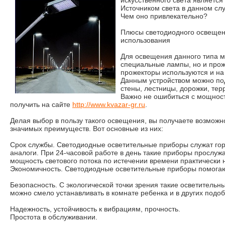
искусственного света являетс
Источником света в данном сл
Чем оно привлекательно?
Плюсы светодиодного освещени
использования
Для освещения данного типа м
специальные лампы, но и прож
прожекторы используются и на
Данным устройством можно по
стены, лестницы, дорожки, тер
Важно не ошибиться с мощнос
получить на сайте
http://www.kvazar-gr.ru
.
Делая выбор в пользу такого освещения, вы получаете возможн
значимых преимуществ. Вот основные из них:
Срок службы. Светодиодные осветительные приборы служат гор
аналоги. При 24-часовой работе в день такие приборы прослужа
мощность светового потока по истечении времени практически 
Экономичность. Светодиодные осветительные приборы помогаю
Безопасность. С экологической точки зрения такие осветительн
можно смело устанавливать в комнате ребенка и в других под
Надежность, устойчивость к вибрациям, прочность.
Простота в обслуживании.