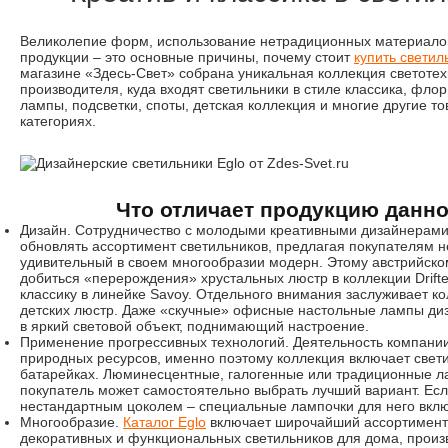
Великолепие форм, использование нетрадиционных материалов
продукции – это основные причины, почему стоит
купить светил
магазине «Здесь-Свет» собрана уникальная коллекция светотех
производителя, куда входят светильники в стиле классика, флор
лампы, подсветки, споты, детская коллекция и многие другие т
категориях.
Что отличает продукцию данно
Дизайн. Сотрудничество с молодыми креативными дизайнерами
обновлять ассортимент светильников, предлагая покупателям 
удивительный в своем многообразии модерн. Этому австрийско
добиться «перерождения» хрустальных люстр в коллекции Drifter
классику в линейке Savoy. Отдельного внимания заслуживает к
детских люстр. Даже «скучные» офисные настольные лампы ди
в яркий световой объект, поднимающий настроение.
Применение прогрессивных технологий. Деятельность компани
природных ресурсов, именно поэтому коллекция включает свет
батарейках. Люминесцентные, галогенные или традиционные л
покупатель может самостоятельно выбрать лучший вариант. Ес
нестандартным цоколем – специальные лампочки для него вклю
Многообразие.
Каталог Eglo
включает широчайший ассортимент 
декоративных и функциональных светильников для дома, произ