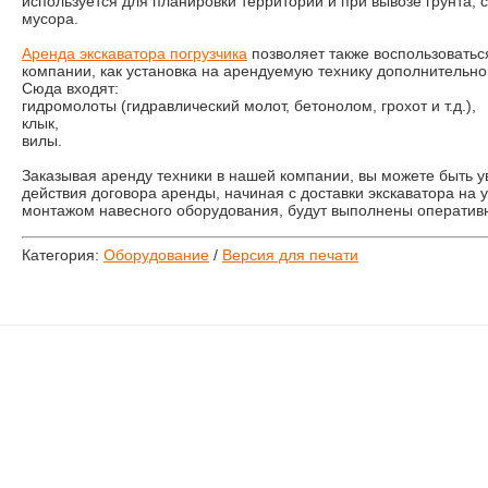
используется для планировки территории и при вывозе грунта, 
мусора.
Аренда экскаватора погрузчика
позволяет также воспользоватьс
компании, как установка на арендуемую технику дополнительно
Сюда входят:
гидромолоты (гидравлический молот, бетонолом, грохот и т.д.),
клык,
вилы.
Заказывая аренду техники в нашей компании, вы можете быть у
действия договора аренды, начиная с доставки экскаватора на у
монтажом навесного оборудования, будут выполнены оперативн
Категория:
Оборудование
/
Версия для печати