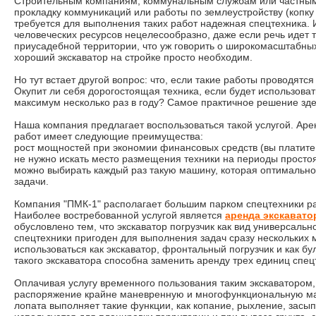
Строительным компаниям, коммунальным службам или частны
прокладку коммуникаций или работы по землеустройству (копку т
требуется для выполнения таких работ надежная спецтехника. 
человеческих ресурсов нецелесообразно, даже если речь идет т
приусадебной территории, что уж говорить о широкомасштабны
хороший экскаватор на стройке просто необходим.
Но тут встает другой вопрос: что, если такие работы проводятс
Окупит ли себя дорогостоящая техника, если будет использоват
максимум несколько раз в году? Самое практичное решение здес
Наша компания предлагает воспользоваться такой услугой. А
работ имеет следующие преимущества:
рост мощностей при экономии финансовых средств (вы платите 
не нужно искать место размещения техники на периоды простоя
можно выбирать каждый раз такую машину, которая оптимально
задачи.
Компания "ПМК-1" располагает большим парком спецтехники р
Наиболее востребованной услугой является
аренда экскавато
обусловлено тем, что экскаватор погрузчик как вид универсаль
спецтехники пригоден для выполнения задач сразу нескольких
использоваться как экскаватор, фронтальный погрузчик и как б
такого экскаватора способна заменить аренду трех единиц спец
Оплачивая услугу временного пользования таким экскаватором,
распоряжение крайне маневренную и многофункциональную маш
лопата выполняет такие функции, как копание, рыхление, засы