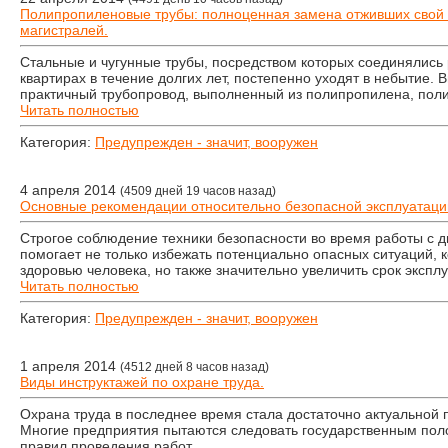
Полипропиленовые трубы: полноценная замена отживших свой в
магистралей.
Стальные и чугунные трубы, посредством которых соединялись
квартирах в течение долгих лет, постепенно уходят в небытие.
практичный трубопровод, выполненный из полипропилена, поли
Читать полностью
Категория:
Предупрежден - значит, вооружен
4 апреля 2014
(4509 дней 19 часов назад)
Основные рекомендации относительно безопасной эксплуатаци
Строгое соблюдение техники безопасности во время работы с 
помогает не только избежать потенциально опасных ситуаций, к
здоровью человека, но также значительно увеличить срок экспл
Читать полностью
Категория:
Предупрежден - значит, вооружен
1 апреля 2014
(4512 дней 8 часов назад)
Виды инструктажей по охране труда.
Охрана труда в последнее время стала достаточно актуальной 
Многие предприятия пытаются следовать государственным пол
правил проведения работ.