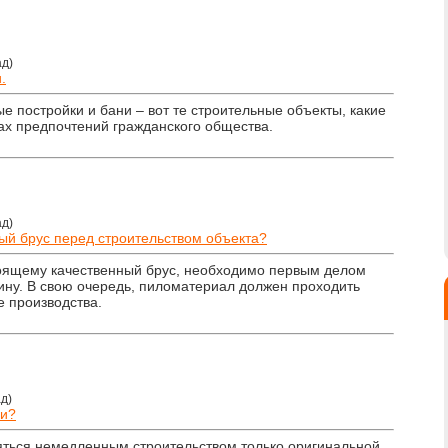
ад)
.
е постройки и бани – вот те строительные объекты, какие
ках предпочтений гражданского общества.
ад)
й брус перед строительством объекта?
стоящему качественный брус, необходимо первым делом
ну. В свою очередь, пиломатериал должен проходить
 производства.
д)
ни?
яться немедленным строительством только оригинальной