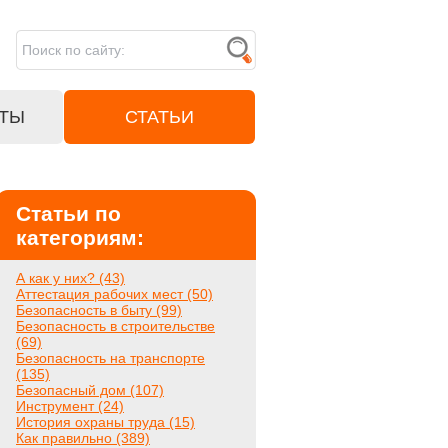
ТЫ
СТАТЬИ
Статьи по
категориям:
А как у них? (43)
Аттестация рабочих мест (50)
Безопасность в быту (99)
Безопасность в строительстве
(69)
Безопасность на транспорте
(135)
Безопасный дом (107)
Инструмент (24)
История охраны труда (15)
Как правильно (389)