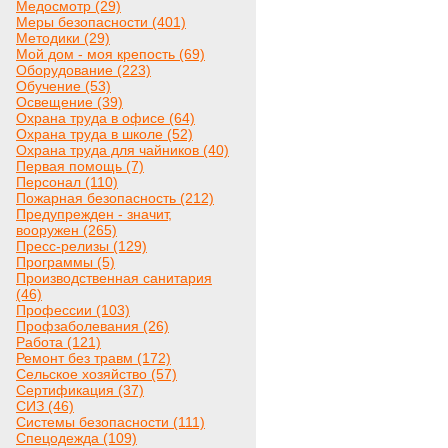
Медосмотр (29)
Меры безопасности (401)
Методики (29)
Мой дом - моя крепость (69)
Оборудование (223)
Обучение (53)
Освещение (39)
Охрана труда в офисе (64)
Охрана труда в школе (52)
Охрана труда для чайников (40)
Первая помощь (7)
Персонал (110)
Пожарная безопасность (212)
Предупрежден - значит,
вооружен (265)
Пресс-релизы (129)
Программы (5)
Производственная санитария
(46)
Профессии (103)
Профзаболевания (26)
Работа (121)
Ремонт без травм (172)
Сельское хозяйство (57)
Сертификация (37)
СИЗ (46)
Системы безопасности (111)
Спецодежда (109)