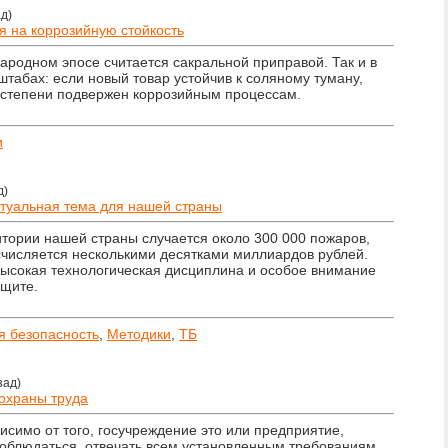
ад)
я на коррозийную стойкость
ародном эпосе считается сакральной приправой. Так и в
абах: если новый товар устойчив к соляному туману,
й степени подвержен коррозийным процессам.
и
д)
ктуальная тема для нашей страны
итории нашей страны случается около 300 000 пожаров,
счисляется несколькими десятками миллиардов рублей.
высокая технологическая дисциплина и особое внимание
ащите.
 безопасность
,
Методики
,
ТБ
зад)
охраны труда
исимо от того, госучреждение это или предприятие,
облюдаться, отвечать всем установленным требованиям.