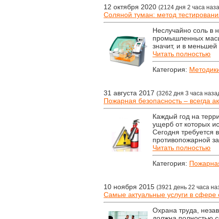
12 октября 2020
(2124 дня 2 часа наз
Соляной туман: метод тестировани
Неслучайно соль в н
промышленных масшт
значит, и в меньше
Читать полностью
Категория:
Методик
31 августа 2017
(3262 дня 3 часа наза
Пожарная безопасность – всегда а
Каждый год на терр
ущерб от которых и
Сегодня требуется 
противопожарной з
Читать полностью
Категория:
Пожарная
10 ноября 2015
(3921 день 22 часа на
Самые актуальные услуги в сфере 
Охрана труда, незав
должна полностью с