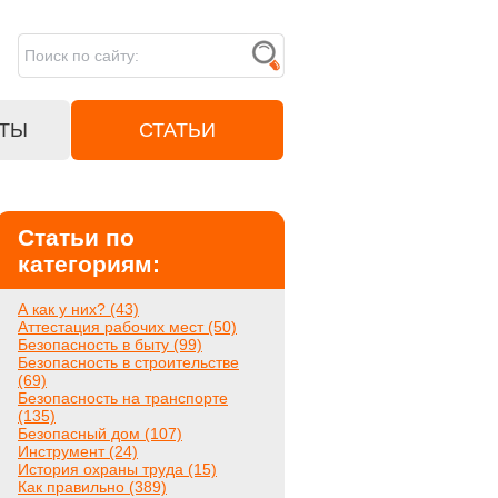
ТЫ
СТАТЬИ
Статьи по
категориям:
А как у них? (43)
Аттестация рабочих мест (50)
Безопасность в быту (99)
Безопасность в строительстве
(69)
Безопасность на транспорте
(135)
Безопасный дом (107)
Инструмент (24)
История охраны труда (15)
Как правильно (389)