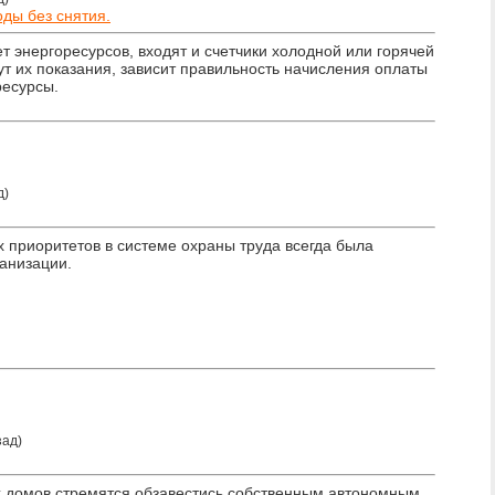
ды без снятия.
т энергоресурсов, входят и счетчики холодной или горячей
дут их показания, зависит правильность начисления оплаты
ресурсы.
д)
 приоритетов в системе охраны труда всегда была
ганизации.
зад)
х домов стремятся обзавестись собственным автономным