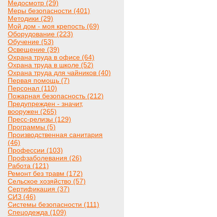
Медосмотр (29)
Меры безопасности (401)
Методики (29)
Мой дом - моя крепость (69)
Оборудование (223)
Обучение (53)
Освещение (39)
Охрана труда в офисе (64)
Охрана труда в школе (52)
Охрана труда для чайников (40)
Первая помощь (7)
Персонал (110)
Пожарная безопасность (212)
Предупрежден - значит,
вооружен (265)
Пресс-релизы (129)
Программы (5)
Производственная санитария
(46)
Профессии (103)
Профзаболевания (26)
Работа (121)
Ремонт без травм (172)
Сельское хозяйство (57)
Сертификация (37)
СИЗ (46)
Системы безопасности (111)
Спецодежда (109)