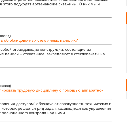
я этого подходят артезианские скважины. О них мы и
 назад)
ать об облицовочных стеклянных панелях?
собой ограждающие конструкции, состоящие из
ие панели – стеклянное, закрепляются стеклопакеты на
 назад)
олировать трудовую дисциплину с помощью аппаратно-
авления доступом" обозначают совокупность технических и
 которых решается ряд задач, касающихся как управления
 полноценного контроля над ними.