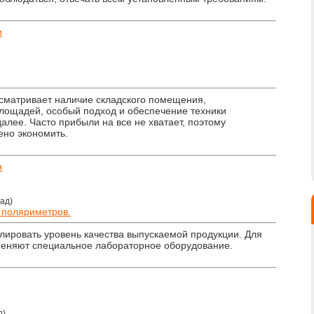
и
сматривает наличие складского помещения,
лощадей, особый подход и обеспечение техники
далее. Часто прибыли на все не хватает, поэтому
ено экономить.
и
зад)
 поляриметров.
ировать уровень качества выпускаемой продукции. Для
меняют специальное лабораторное оборудование.
д)