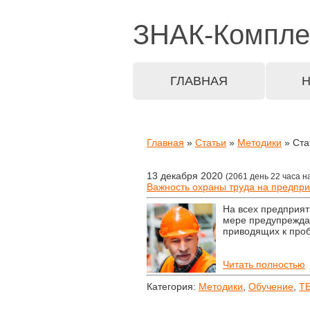
ЗНАК-
Компле
ГЛАВНАЯ
Главная
»
Статьи
»
Методики
» Ста
13 декабря 2020
(2061 день 22 часа н
Важность охраны труда на предпр
На всех предприят
мере предупреждае
приводящих к проб
Читать полностью
Категория:
Методики
,
Обучение
,
Т