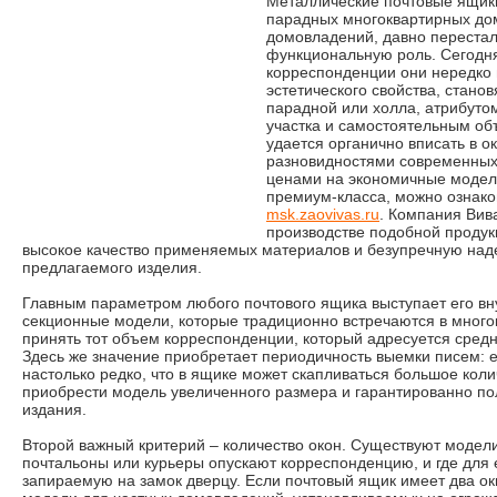
Металлические почтовые ящик
парадных многоквартирных дом
домовладений, давно перестал
функциональную роль. Сегодн
корреспонденции они нередко
эстетического свойства, стано
парадной или холла, атрибуто
участка и самостоятельным об
удается органично вписать в 
разновидностями современных
ценами на экономичные модел
премиум-класса, можно ознако
msk.zaovivas.ru
. Компания Вив
производстве подобной продук
высокое качество применяемых материалов и безупречную над
предлагаемого изделия.
Главным параметром любого почтового ящика выступает его вн
секционные модели, которые традиционно встречаются в много
принять тот объем корреспонденции, который адресуется сред
Здесь же значение приобретает периодичность выемки писем: 
настолько редко, что в ящике может скапливаться большое колич
приобрести модель увеличенного размера и гарантированно по
издания.
Второй важный критерий – количество окон. Существуют модели
почтальоны или курьеры опускают корреспонденцию, и где для 
запираемую на замок дверцу. Если почтовый ящик имеет два окн