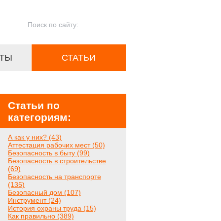
ТЫ
СТАТЬИ
Статьи по
категориям:
А как у них? (43)
Аттестация рабочих мест (50)
Безопасность в быту (99)
Безопасность в строительстве
(69)
Безопасность на транспорте
(135)
Безопасный дом (107)
Инструмент (24)
История охраны труда (15)
Как правильно (389)