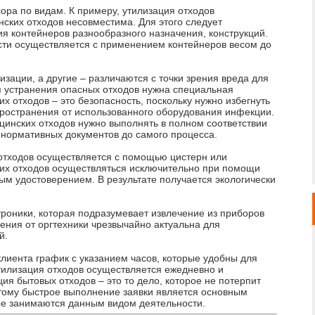
ора по видам. К примеру, утилизация отходов
нских отходов несовместима. Для этого следует
ия контейнеров разнообразного назначения, конструкций.
ти осуществляется с применением контейнеров весом до
зации, а другие – различаются с точки зрения вреда для
я устранения опасных отходов нужна специальная
х отходов – это безопасность, поскольку нужно избегнуть
ространения от использованного оборудования инфекции.
инских отходов нужно выполнять в полном соответствии
т нормативных документов до самого процесса.
отходов осуществляется с помощью цистерн или
ких отходов осуществляться исключительно при помощи
м удостоверением. В результате получается экологически
троники, которая подразумевает извлечение из приборов
ения от оргтехники чрезвычайно актуальна для
й.
клиента график с указанием часов, которые удобны для
тилизация отходов осуществляется ежедневно и
ция бытовых отходов – это то дело, которое не потерпит
этому быстрое выполнение заявки является основным
ые занимаются данным видом деятельности.