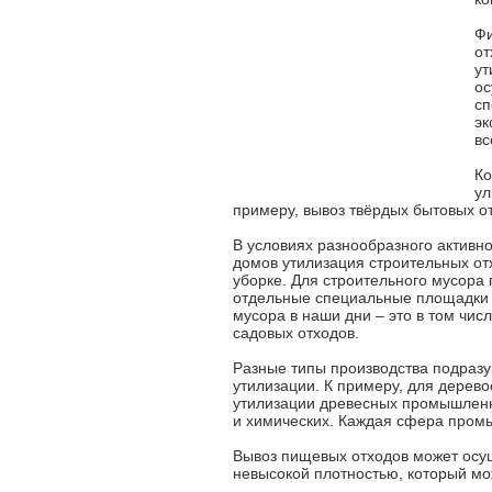
Фи
от
ут
ос
сп
эк
вс
Ко
ул
примеру, вывоз твёрдых бытовых о
В условиях разнообразного активн
домов утилизация строительных отх
уборке. Для строительного мусора
отдельные специальные площадки д
мусора в наши дни – это в том чис
садовых отходов.
Разные типы производства подраз
утилизации. К примеру, для дерев
утилизации древесных промышленны
и химических. Каждая сфера промы
Вывоз пищевых отходов может осу
невысокой плотностью, который мо