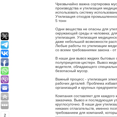
Чрезвычайно важна сортировка мус
производства и утилизация медици
использовать систему использован
Утилизация отходов промышленнос
5 тонн
Одни вещества не опасны для утили
окружающей среды и человека; дл
утилизация. Утилизация медицински
даже небольшой возможности расп
Любые работы по утилизации медиц
со всеми требованиями закона - о
В наши дни вывоз жидких бытовых 
полуприцепов-цистерн. Вывоз жид
водителя, обладающего специальны
безопасный мусор.
Важный процесс - утилизация элек
рабочих деталей. Проблема избавл
организаций и крупных предприяти
Компания составляет для каждого 
заказчика. Вывоз и последующая у
круглосуточно. В наши дни утилиза
никаких отлагательств, именно по
требованием для компаний, котор
2