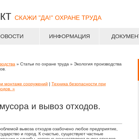
кт
СКАЖИ "ДА!" ОХРАНЕ ТРУДА
НОВОСТИ
ИНФОРМАЦИЯ
ДОКУМЕН
водства
» Статьи по охране труда » Экология производства
ов.
ри монтаже сооружений
|
Техника безопасности при
одов. »
мусора и вывоз отходов.
облемой вывоза отходов озабочено любое предприятие,
сударство и город. К счастью, существуют частные
мпании и службы, которые осуществляют вывоз отходов.