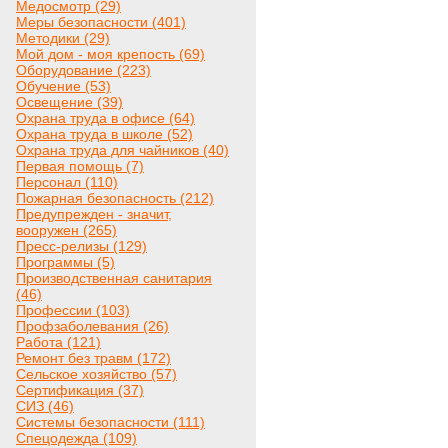
Медосмотр (29)
Меры безопасности (401)
Методики (29)
Мой дом - моя крепость (69)
Оборудование (223)
Обучение (53)
Освещение (39)
Охрана труда в офисе (64)
Охрана труда в школе (52)
Охрана труда для чайников (40)
Первая помощь (7)
Персонал (110)
Пожарная безопасность (212)
Предупрежден - значит,
вооружен (265)
Пресс-релизы (129)
Программы (5)
Производственная санитария
(46)
Профессии (103)
Профзаболевания (26)
Работа (121)
Ремонт без травм (172)
Сельское хозяйство (57)
Сертификация (37)
СИЗ (46)
Системы безопасности (111)
Спецодежда (109)