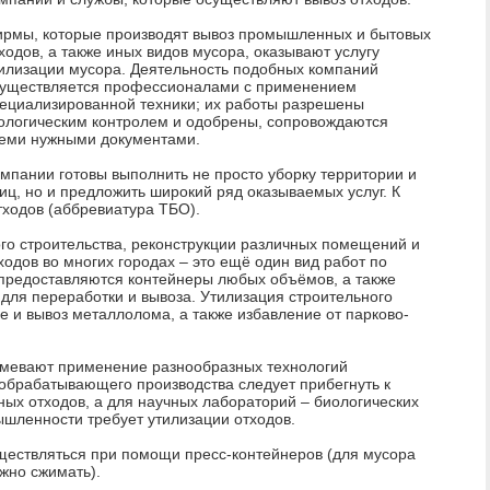
рмы, которые производят вывоз промышленных и бытовых
ходов, а также иных видов мусора, оказывают услугу
илизации мусора. Деятельность подобных компаний
уществляется профессионалами с применением
ециализированной техники; их работы разрешены
ологическим контролем и одобрены, сопровождаются
еми нужными документами.
мпании готовы выполнить не просто уборку территории и
иц, но и предложить широкий ряд оказываемых услуг. К
тходов (аббревиатура ТБО).
ого строительства, реконструкции различных помещений и
одов во многих городах – это ещё один вид работ по
 предоставляются контейнеры любых объёмов, а также
ля переработки и вывоза. Утилизация строительного
ле и вывоз металлолома, а также избавление от парково-
умевают применение разнообразных технологий
ообрабатывающего производства следует прибегнуть к
х отходов, а для научных лабораторий – биологических
шленности требует утилизации отходов.
ществляться при помощи пресс-контейнеров (для мусора
жно сжимать).