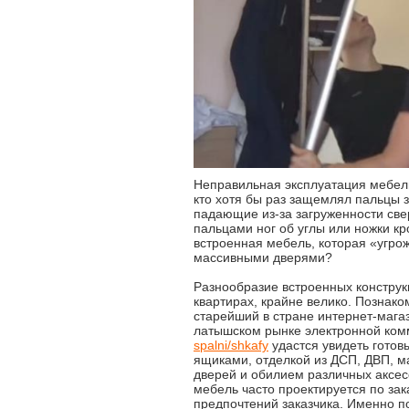
Неправильная эксплуатация мебели
кто хотя бы раз защемлял пальцы
падающие из-за загруженности све
пальцами ног об углы или ножки кро
встроенная мебель, которая «угро
массивными дверями?
Разнообразие встроенных конструк
квартирах, крайне велико. Познак
старейший в стране интернет-мага
латышском рынке электронной ко
spalni/shkafy
удастся увидеть готов
ящиками, отделкой из ДСП, ДВП, м
дверей и обилием различных аксесс
мебель часто проектируется по зак
предпочтений заказчика. Именно п