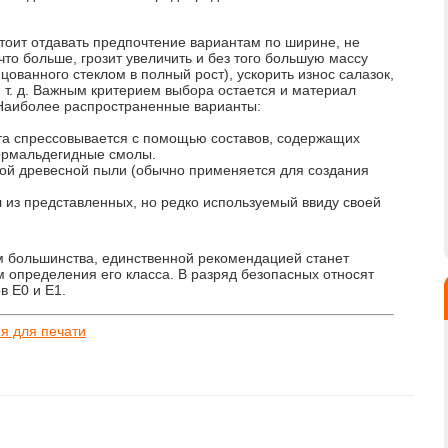
тоит отдавать предпочтение вариантам по ширине, не
то больше, грозит увеличить и без того большую массу
цованного стеклом в полный рост), ускорить износ салазок,
и т. д. Важным критерием выбора остается и материал
 Наиболее распространенные варианты:
та спрессовывается с помощью составов, содержащих
ормальдегидные смолы.
ной древесной пыли (обычно применяется для создания
из представленных, но редко используемый ввиду своей
м большинства, единственной рекомендацией станет
м определения его класса. В разряд безопасных относят
в E0 и Е1.
я для печати