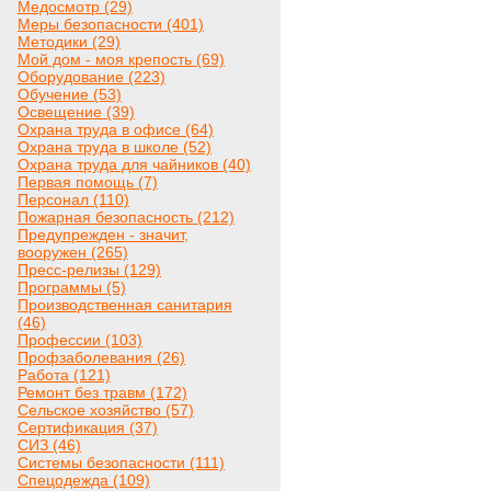
Медосмотр (29)
Меры безопасности (401)
Методики (29)
Мой дом - моя крепость (69)
Оборудование (223)
Обучение (53)
Освещение (39)
Охрана труда в офисе (64)
Охрана труда в школе (52)
Охрана труда для чайников (40)
Первая помощь (7)
Персонал (110)
Пожарная безопасность (212)
Предупрежден - значит,
вооружен (265)
Пресс-релизы (129)
Программы (5)
Производственная санитария
(46)
Профессии (103)
Профзаболевания (26)
Работа (121)
Ремонт без травм (172)
Сельское хозяйство (57)
Сертификация (37)
СИЗ (46)
Системы безопасности (111)
Спецодежда (109)