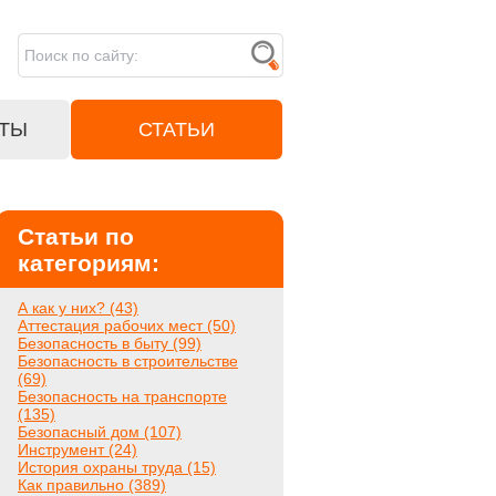
ТЫ
СТАТЬИ
Статьи по
категориям:
А как у них? (43)
Аттестация рабочих мест (50)
Безопасность в быту (99)
Безопасность в строительстве
(69)
Безопасность на транспорте
(135)
Безопасный дом (107)
Инструмент (24)
История охраны труда (15)
Как правильно (389)