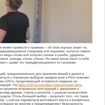
 может привести к травмам – об этом хорошо знают те,
 закрывающимися створками или ящиками, пытался ловить
рх меры полки или получал синяки и ушибы, ударяясь
вати, комода, стола, стенки. Но какие риски несет в себе
жает», разве что передвигающимися по салазкам
ций, предназначенных для хранения вещей в домах и
омиться с огромным выбором шкафов-купе в Риге поможет
зин 220.lv, продолжающий оставаться лидером на
ммерции. На
https://220.lv/ru/mebel-i-interer/mebel-dlya-
ые решения встроенных конструкций с зеркалами и
ассива дерева, стекла и металла, с разным количеством
уаров. Столь большой выбор – результат того, что такая
азу: с учетом параметров монтажного места и конкретных
оследние во многом и предопределяют безопасность