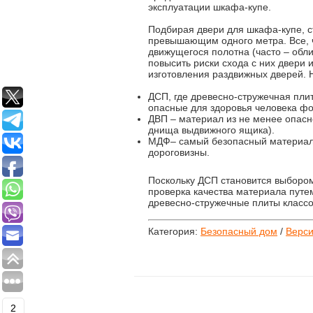
эксплуатации шкафа-купе.
Подбирая двери для шкафа-купе, с
превышающим одного метра. Все, ч
движущегося полотна (часто – обли
повысить риски схода с них двери 
изготовления раздвижных дверей.
ДСП, где древесно-стружечная пли
опасные для здоровья человека ф
ДВП – материал из не менее опас
днища выдвижного ящика).
МДФ– самый безопасный материал 
дороговизны.
Поскольку ДСП становится выборо
проверка качества материала путе
древесно-стружечные плиты классо
Категория:
Безопасный дом
/
Верси
2