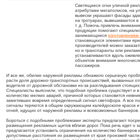
Светящиеся огни уличной рек
атрибутами мегаполисов, на у
вывески украшают фасады зда
на тротуарах, вывешиваются в
т. д. Помочь привлечь внимани
продукции помогают специали
занимающиеся
изготовлением
становящихся элементами ярко
производителей можно заказат
но и транспаранты или реклам
устанавливаются вдоль оживлен
объектом внимания многочисл
пассажиров.
И все же, обилие наружной рекламы обнажило серьезную пробл
расти доля дорожно-транспортных происшествий, вызванных о
водителя от дорожной обстановки из-за разглядывания стоящих
Специалисты выяснили, что подобная проблема существует и в 
количество мелких аварий, причиной которых становится невни
заметивших вовремя определенный сигнал светофора. А все пот
сигналы теряются в общем окружающем калейдоскопе красок и
огней, идущих от наружной рекламы и всевозможных баннеров.
Бороться с подобными проблемами эксперты предлагают посре
размещения рекламных щитов вблизи дорог. Пока речь идет о з
предлагается установить ограничения на количество баннеров
допустимые расстояния их размещения от края проезжей части.