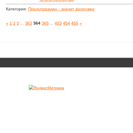
Категория:
Предупрежден - значит, вооружен
«
1
2
3
...
363
364
365
...
453
454
455
»