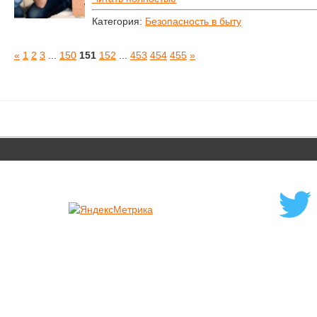
Категория:
Безопасность в быту
«
1
2
3
...
150
151
152
...
453
454
455
»