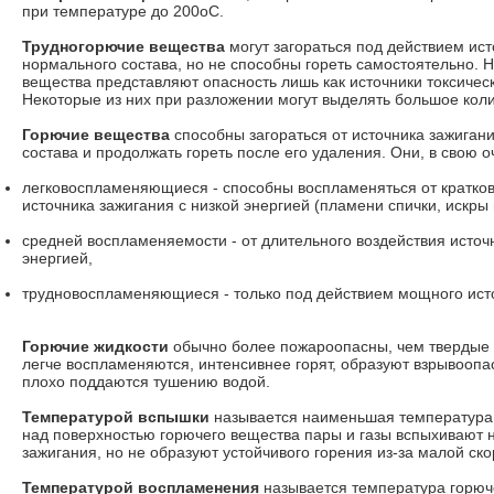
при температуре до 200oС.
Трудногорючие вещества
могут загораться под действием ист
нормального состава, но не способны гореть самостоятельно. 
вещества представляют опасность лишь как источники токсическ
Некоторые из них при разложении могут выделять большое коли
Горючие вещества
способны загораться от источника зажиган
состава и продолжать гореть после его удаления. Они, в свою 
легковоспламеняющиеся - способны воспламеняться от кратко
источника зажигания с низкой энергией (пламени спички, искры и 
средней воспламеняемости - от длительного воздействия источ
энергией,
трудновоспламеняющиеся - только под действием мощного исто
Горючие жидкости
обычно более пожароопасны, чем твердые г
легче воспламеняются, интенсивнее горят, образуют взрывооп
плохо поддаются тушению водой.
Температурой вспышки
называется наименьшая температура
над поверхностью горючего вещества пары и газы вспыхивают н
зажигания, но не образуют устойчивого горения из-за малой ско
Температурой воспламенения
называется температура горюче