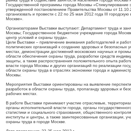
рынка труда и содействие занятости населения города Москвы н
Государственной программы города Москвы «Стимулирование э
утвержденной постановлением Правительства Москвы от 11.10.
организовать и провести с 22 по 25 мая 2012 года III городскую
Москве».
Организаторами Выставки выступают: Департамент труда и зан
Москвы; Государственное бюджетное учреждение города Москв
центр условий и охраны труда».
Цели Выставки – привлечение внимания работодателей и работ
политических организаций к созданию здоровых и безопасных у
местах, демонстрации достижений московских научных и пром
области обеспечения охраны труда, разработки средств индиви
защиты, а также распространения положительного опыта работ
власти города Москвы и других организаций по реализации гос
области охраны труда в отраслях экономики города и админист
Москвы.
Мероприятия Выставки ориентированы на выявление перспект
разработок в области охраны труда, пропаганду здоровых и без
рабочих местах.
В работе Выставки принимают участие отраслевые, территори
органы исполнительной власти города, органы государственного
статистики и социального страхования, общественного контрол
институты и центры, а также заинтересованные организации, у
охраны труда в городе Москве.