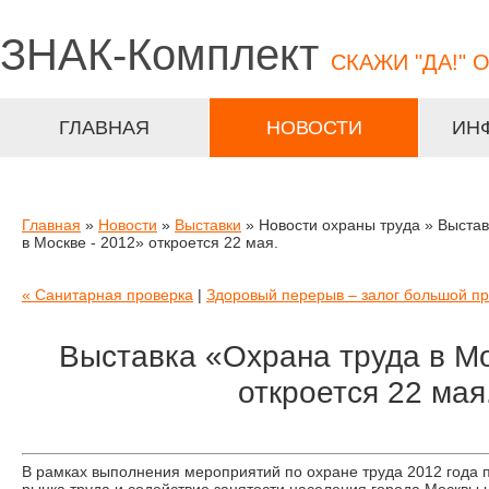
ЗНАК-
Комплект
СКАЖИ "ДА!" 
ГЛАВНАЯ
НОВОСТИ
ИН
Главная
»
Новости
»
Выставки
» Новости охраны труда » Выстав
в Москве - 2012» откроется 22 мая.
« Санитарная проверка
|
Здоровый перерыв – залог большой пр
Выставка «Охрана труда в Мо
откроется 22 мая
В рамках выполнения мероприятий по охране труда 2012 года