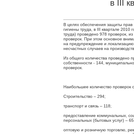
в III 
В целях обеспечения защиты прав 
гигиены труда, в III квартале 201
труда) проведено 978 проверок, из
проверок. При этом основное вни
на предупреждение и локализаци
несчастных случаев на производств
Из общего количества проведено п
собственности - 144, муниципально
проверок.
Наибольшее количество проверок о
Строительство – 294;
транспорт и связь – 118;
предоставление коммунальных, соц
персональных (бытовых услуг) – 65
оптовую и розничную торговлю, ре