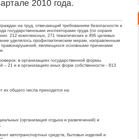
квартале 2010 года.
граждан на труд, отвечающий требованиям безопасности и
0 года государственными инспекторами труда (по охране
 них: 212 комплексных, 271 тематических и 495 целевых
мание уделялось профилактическим мерам, направленным
ю правонарушений, являющихся основными причинами
е.
роверок: в организациях государственной формы
й – 21 и в организациях иных форм собственности - 813
т их общего числа приходится на:
иальных (организация отдыха и развлечений) и
;
монт автотранспортных средств, бытовых изделий и