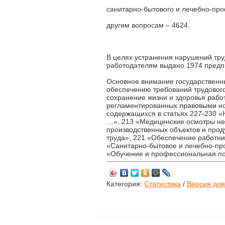
санитарно-бытового и лечебно-про
другим вопросам – 4624.
В целях устранения нарушений тру
работодателям выдано 1974 предп
Основное внимание государственны
обеспечению требований трудового
сохранение жизни и здоровья работ
регламентированных правовыми но
содержащихся в статьях 227-230 «
…», 213 «Медицинские осмотры нек
производственных объектов и про
труда», 221 «Обеспечение работни
«Санитарно-бытовое и лечебно-пр
«Обучение и профессиональная подг
Категория:
Статистика
/
Версия для