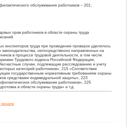
филактического обслуживания работников – 201;
довых прав работников в области охраны труда
исаний.
х инспекторов труда при проведении проверок уделялось
 законодательства, непосредственно направленных на
ников в процессе трудовой деятельности, в том числе
рмами Трудового кодекса Российской Федерации,
Несчастные случаи, подлежащие расследованию и учету
оторых категорий работников», 215 «Соответствие
дукции государственным нормативным требованиям охраны
ков средствами индивидуальной защиты», 223
офилактическое обслуживание работников», 225
отовка в области охраны труда» и т.д.
 печати