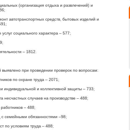
иальных (организация отдыха и развлечений) и
86;
монт автотранспортных средств, бытовых изделий и
591;
 услуг социального характера – 577;
9;
ятельности – 1812.
 выявлено при проведении проверок по вопросам:
ников по охране труда – 2071;
и индивидуальной и коллективной защиты – 733;
а несчастных случаев на производстве – 488;
работников – 488;
ц с семейными обязанностями –98;
т по условиям труда – 488;