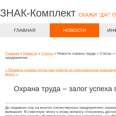
ЗНАК-
Комплект
СКАЖИ "ДА!" 
ГЛАВНАЯ
НОВОСТИ
ИН
Главная
»
Новости
»
Статьи
» Новости охраны труда » Статьи » 
предприятия.
« Правила охраны труда при работе на персональном компьют
всего. »
Охрана труда – залог успеха 
До недавних пор на многих отечественных предприятиях охран
внимания. В советскую эпоху к этому вопросу относились доста
пору многие аспекты безопасности успешно усваивались на обя