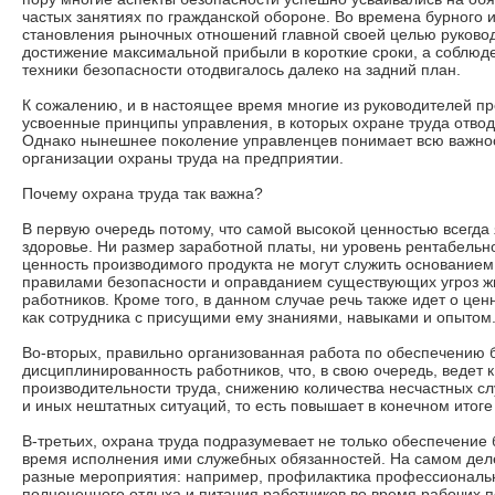
частых занятиях по гражданской обороне. Во времена бурного 
становления рыночных отношений главной своей целью руково
достижение максимальной прибыли в короткие сроки, а соблю
техники безопасности отодвигалось далеко на задний план.
К сожалению, и в настоящее время многие из руководителей п
усвоенные принципы управления, в которых охране труда отвод
Однако нынешнее поколение управленцев понимает всю важнос
организации охраны труда на предприятии.
Почему охрана труда так важна?
В первую очередь потому, что самой высокой ценностью всегда 
здоровье. Ни размер заработной платы, ни уровень рентабельн
ценность производимого продукта не могут служить основание
правилами безопасности и оправданием существующих угроз ж
работников. Кроме того, в данном случае речь также идет о цен
как сотрудника с присущими ему знаниями, навыками и опытом
Во-вторых, правильно организованная работа по обеспечению 
дисциплинированность работников, что, в свою очередь, ведет
производительности труда, снижению количества несчастных с
и иных нештатных ситуаций, то есть повышает в конечном итог
В-третьих, охрана труда подразумевает не только обеспечение 
время исполнения ими служебных обязанностей. На самом дел
разные мероприятия: например, профилактика профессиональн
полноценного отдыха и питания работников во время рабочих 